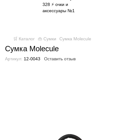
✈ FREE DELIVERY ⚡
Бесплатная доставка по всей
Украине при заказе от 800 грн
🛒 Каталог
👜 Сумки
Сумка Molecule
Сумка Molecule
Артикул:
12-0043
Оставить отзыв