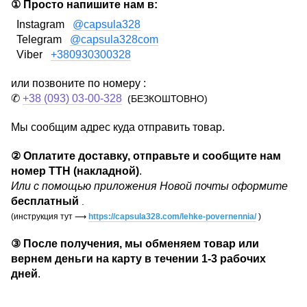
① Просто напишите нам в:
Instagram
@capsula328
Telegram
@capsula328com
Viber
+380930300328
или позвоните по номеру :
✆
+38 (093) 03-00-328
(БЕЗКОШТОВНО)
Мы сообщим адрес куда отправить товар.
②
Оплатите доставку, отправьте и сообщите нам
номер ТТН (накладной)
.
Или с помощью приложения Новой почты оформите
бесплатный
.
(инструкция тут
⟶
https://capsula328.com/lehke-povernennia/
)
③
После получения, мы обменяем товар или
вернем деньги на карту в течении
1-3 рабочих
дней
.