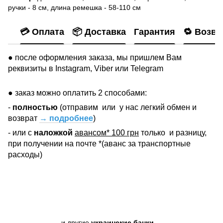
ручки - 8 см, длина ремешка - 58-110 см
💳 Оплата
📦 Доставка
Гарантия
🔁 Возвр
● после оформления заказа, мы пришлем Вам
реквизиты в Instagram, Viber или Telegram
● заказ можно оплатить 2 способами:
-
полностью
(отправим
или
у нас легкий обмен и
возврат
→ подробнее
)
- или с
наложкой
авансом* 100 грн
только
и разницу,
при получении на почте *(аванс за транспортные
расходы)
и другие
украинские банки