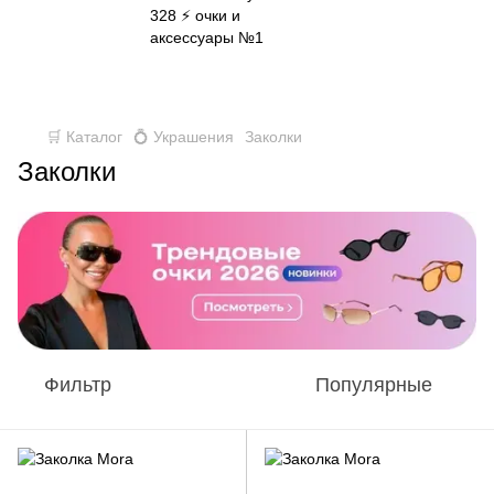
✈ FREE DELIVERY ⚡
Бесплатная доставка по всей
Украине при заказе от 800 грн
🛒 Каталог
💍 Украшения
Заколки
Заколки
Фильтр
Популярные