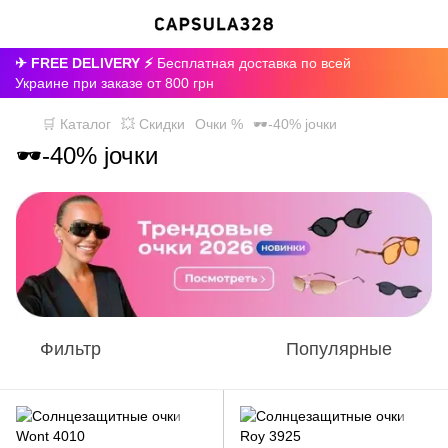
✈ FREE DELIVERY ⚡
Бесплатная доставка по всей
Украине при заказе от 800 грн
🛒 Каталог
💥 Скидки
Очки %
🕶-40% jочки
🕶-40% jочки
Фильтр
Популярные