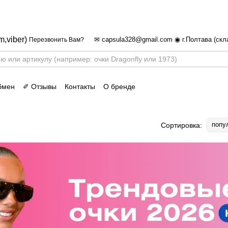
✈ FREE DELIVERY ⚡
Бесплатная доставка по всей Украине при 
m,viber)
✉ capsula328@gmail.com ◉ г.Полтава (скл
Перезвонить Вам?
бмен
✐ Отзывы
Контакты
О бренде
попу
Сортировка: