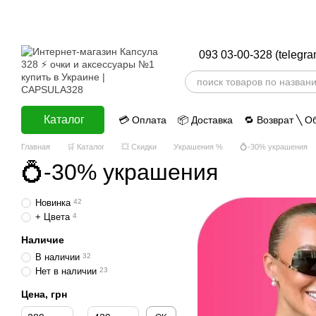
Перейти к основному контенту
093 03-00-328 (telegra
Каталог
💳 Оплата
📦 Доставка
🔁 Возврат ╲ О
ⅈ Информация
Главная
🛒 Каталог
💥 Скидки
Украшения %
💍-30% украшения
💍-30% украшения
Новинка
42
+ Цвета
4
Наличие
В наличии
32
Нет в наличии
23
Цена, грн
От Цена, грн
До Цена, грн