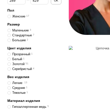
OK
Пол
Женские
17
Размер
Маленькие
3
Стандартные
7
Большие
2
Цвет изделия
Прозрачный
1
Белый
1
Золотой
51
Серебристый
4
Вес изделия
Легкие
13
Средние
1
Тяжелые
1
Материал изделия
Гипоаллергенная медь
5