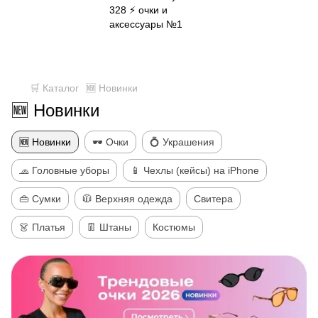
✈ FREE DELIVERY ⚡
Бесплатная доставка по всей
Украине при заказе от 800 грн
🛒 Каталог
🆕 Новинки
🆕 Новинки
🆕 Новинки
🕶 Очки
💍 Украшения
🧢 Головные уборы
📱 Чехлы (кейсы) на iPhone
👜 Сумки
🧥 Верхняя одежда
Свитера
👗 Платья
👖 Штаны
Костюмы