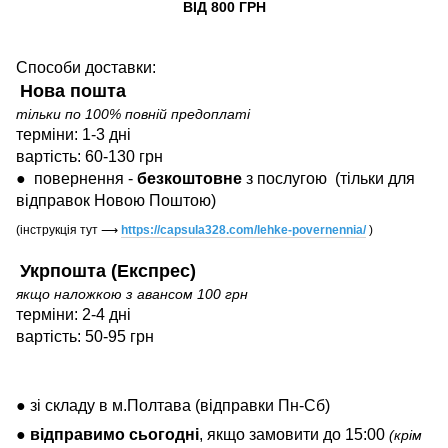
ВІД 800 ГРН
Способи доставки:
Нова пошта
тільки по 100% повній предоплаті
терміни: 1-3 дні
вартість: 60-130 грн
●
повернення -
безкоштовне
з послугою
(тільки для
відправок Новою Поштою)
(інструкція тут
⟶
https://capsula328.com/lehke-povernennia/
)
Укрпошта (Експрес)
якщо наложкою з авансом 100 грн
терміни: 2-4 дні
вартість: 50-95 грн
● зі складу в м.Полтава (відправки Пн-Сб)
●
відправимо
сьогодні
, якщо замовити до 15:00
(крім