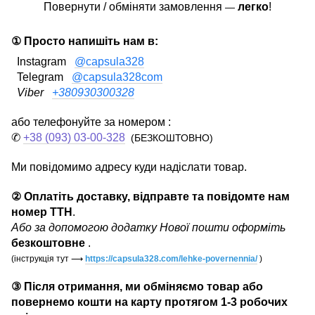
Повернути / обміняти замовлення
легко
!
—
① Просто напишіть нам в:
Instagram
@capsula328
Telegram
@capsula328com
Viber
+380930300328
або телефонуйте за номером :
✆
+38 (093) 03-00-328
(БЕЗКОШТОВНО)
Ми повідомимо адресу куди надіслати товар.
② Оплатіть доставку, відправте та повідомте нам
номер ТТН
.
Або за допомогою додатку Нової пошти оформіть
безкоштовне
.
(інструкція тут
⟶
https://capsula328.com/lehke-povernennia/
)
③ Після отримання, ми обміняємо товар або
повернемо кошти на карту протягом 1-3 робочих