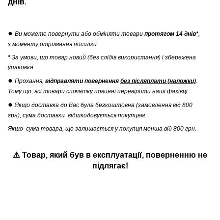
днів
.
●
Ви можете повернути
або обміняти товари
протягом 14 днів*
,
з моменту отримання посилки.
*
За умови, що товар новий (без слідів використання) і збережена
упаковка.
●
Прохання,
відправляти повернення
без післяплати (наложки)
.
Тому що, всі товари спочатку повинні перевірити наші фахівці.
●
Якщо доставка до Вас була безкоштовна (замовлення від 800
грн), сума доставки відшкодовується покупцем.
Якщо сума товара, що залишається у покупця менша від 800 грн.
⚠️ Товар, який був в експлуатації
,
поверненню не
підлягає!