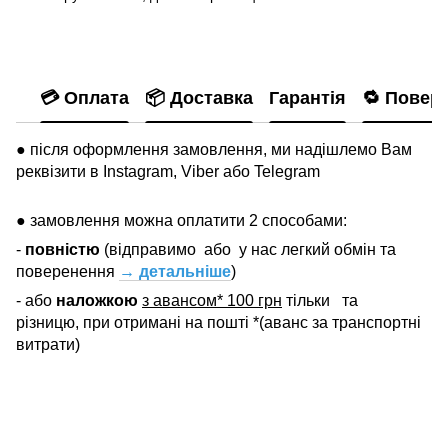
💳 Оплата
📦 Доставка
Гарантія
🔁 Повер
● після оформлення замовлення, ми надішлемо Вам
реквізити в Instagram, Viber або Telegram
● замовлення можна оплатити 2 способами:
-
повністю
(відправимо
або
у нас легкий обмін та
поверенення
→ детальніше
)
- або
наложкою
з авансом* 100 грн
тільки
та
різницю, при отримані на пошті *(аванс за транспортні
витрати)