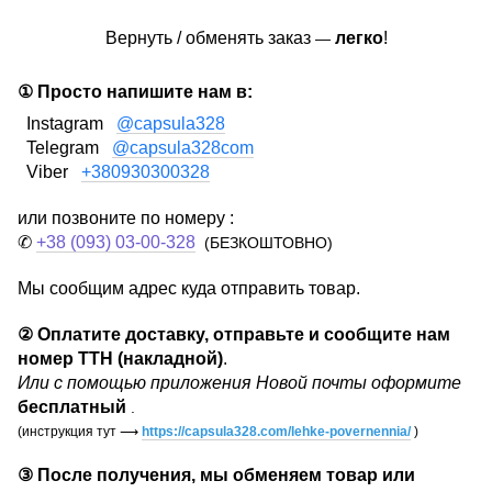
Вернуть / обменять заказ
легко
!
—
① Просто напишите нам в:
Instagram
@capsula328
Telegram
@capsula328com
Viber
+380930300328
или позвоните по номеру :
✆
+38 (093) 03-00-328
(БЕЗКОШТОВНО)
Мы сообщим адрес куда отправить товар.
②
Оплатите доставку, отправьте и сообщите нам
номер ТТН (накладной)
.
Или с помощью приложения Новой почты оформите
бесплатный
.
(инструкция тут
⟶
https://capsula328.com/lehke-povernennia/
)
③
После получения, мы обменяем товар или