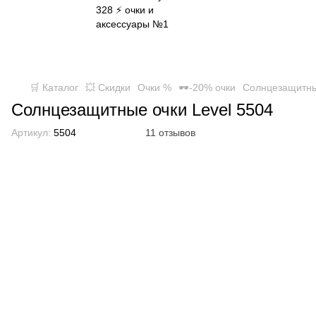
✈ FREE DELIVERY ⚡
Бесплатная доставка по всей
Украине при заказе от 800 грн
🛒 Каталог
💥 Скидки
Очки %
🕶-20% очки
Солнцезащитны
Солнцезащитные очки Level 5504
Артикул:
5504
11 отзывов