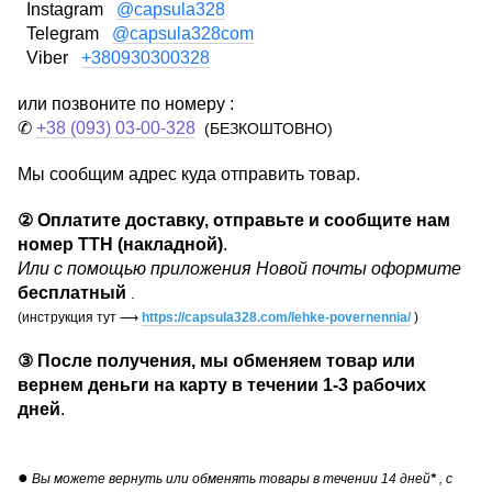
Instagram
@capsula328
Telegram
@capsula328com
Viber
+380930300328
или позвоните по номеру :
✆
+38 (093) 03-00-328
(БЕЗКОШТОВНО)
Мы сообщим адрес куда отправить товар.
②
Оплатите доставку, отправьте и сообщите нам
номер ТТН (накладной)
.
Или с помощью приложения Новой почты оформите
бесплатный
.
(инструкция тут
⟶
https://capsula328.com/lehke-povernennia/
)
③
После получения, мы обменяем товар или
вернем деньги на карту в течении
1-3 рабочих
дней
.
●
Вы можете вернуть или обменять товары в течении 14 дней
*
, с