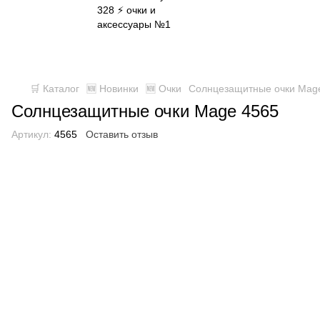
✈ FREE DELIVERY ⚡
Бесплатная доставка по всей
Украине при заказе от 800 грн
🛒 Каталог
🆕 Новинки
🆕 Очки
Солнцезащитные очки Mag
Солнцезащитные очки Mage 4565
Артикул:
4565
Оставить отзыв