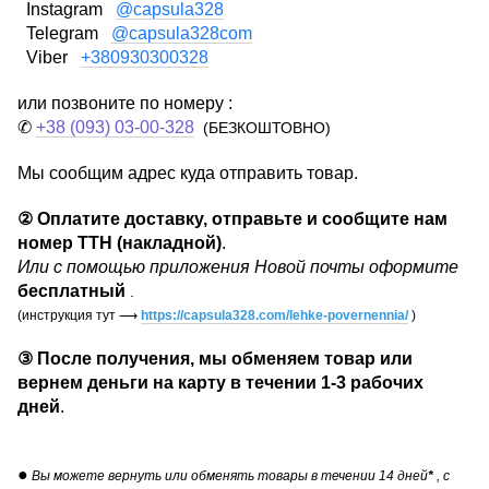
Instagram
@capsula328
Telegram
@capsula328com
Viber
+380930300328
или позвоните по номеру :
✆
+38 (093) 03-00-328
(БЕЗКОШТОВНО)
Мы сообщим адрес куда отправить товар.
②
Оплатите доставку, отправьте и сообщите нам
номер ТТН (накладной)
.
Или с помощью приложения Новой почты оформите
бесплатный
.
(инструкция тут
⟶
https://capsula328.com/lehke-povernennia/
)
③
После получения, мы обменяем товар или
вернем деньги на карту в течении
1-3 рабочих
дней
.
●
Вы можете вернуть или обменять товары в течении 14 дней
*
, с