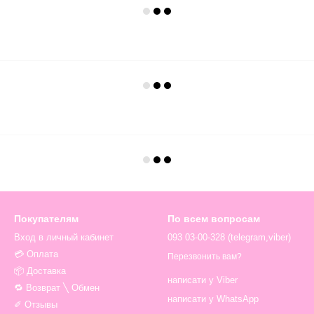
Покупателям
По всем вопросам
Вход в личный кабинет
093 03-00-328 (telegram,viber)
💳 Оплата
Перезвонить вам?
📦 Доставка
написати у Viber
🔁 Возврат ╲ Обмен
написати у WhatsApp
✐ Отзывы