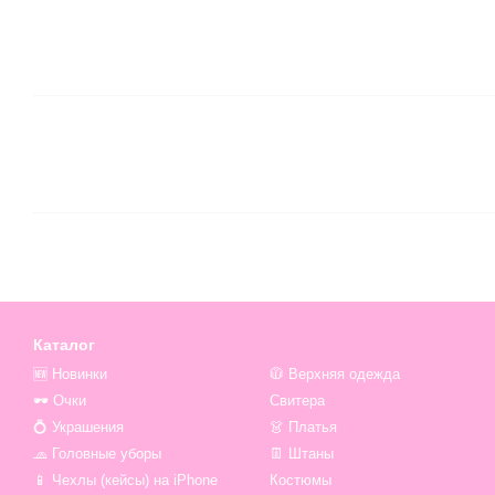
Каталог
🆕 Новинки
🧥 Верхняя одежда
🕶 Очки
Свитера
💍 Украшения
👗 Платья
🧢 Головные уборы
👖 Штаны
📱 Чехлы (кейсы) на iPhone
Костюмы