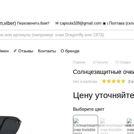
✈ FREE DELIVERY ⚡
Бесплатная доставка по все
m,viber)
✉ capsula328@gmail.com ◉ г.Полтава (скл
Перезвонить Вам?
бмен
✐ Отзывы
Контакты
О бренде
Главная
🛒 Каталог
💥 Скидки
Солнцезащитные очки 
Нет в наличии
2 
Цену уточняйт
Выберите цвет