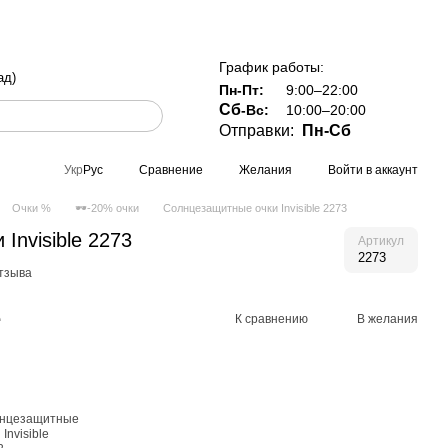
й Украине при заказе от 800 грн
График работы:
ад)
Пн-Пт:
9:00–22:00
Сб
-Вс:
10:00–20:00
Отправки:
Пн-Сб
Сравнение
Желания
Войти в аккаунт
Укр
Рус
Очки %
🕶-20% очки
Солнцезащитные очки Invisible 2273
Invisible 2273
Артикул
2273
отзыва
е
К сравнению
В желания