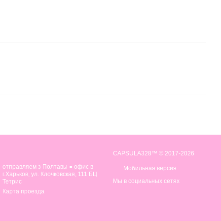
CAPSULA328™ © 2017-2026
отправляем з Полтавы ● офис в
Мобильная версия
г.Харьков, ул. Клочковская, 111 БЦ
Мы в социальных сетях
Тетрис
Карта проезда