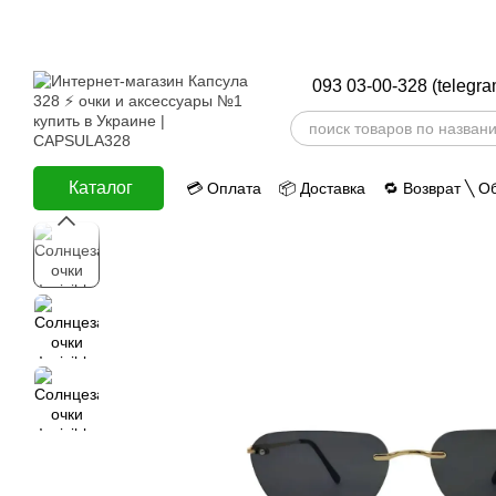
Перейти к основному контенту
093 03-00-328 (telegra
Каталог
💳 Оплата
📦 Доставка
🔁 Возврат ╲ О
ⅈ Информация