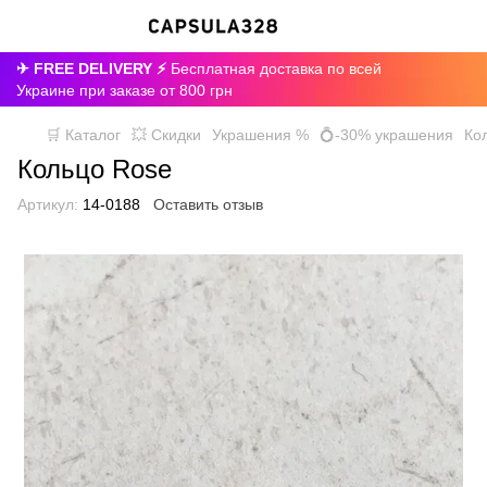
✈ FREE DELIVERY ⚡
Бесплатная доставка по всей
Украине при заказе от 800 грн
🛒 Каталог
💥 Скидки
Украшения %
💍-30% украшения
Ко
Кольцо Rose
Артикул:
14-0188
Оставить отзыв