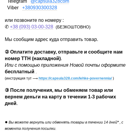
Telegram
@capsula328com
Viber
+380930300328
или позвоните по номеру :
✆
+38 (093) 03-00-328
(БЕЗКОШТОВНО)
Мы сообщим адрес куда отправить товар.
②
Оплатите доставку, отправьте и сообщите нам
номер ТТН (накладной)
.
Или с помощью приложения Новой почты оформите
бесплатный
.
(инструкция тут
⟶
https://capsula328.com/lehke-povernennia/
)
③
После получения, мы обменяем товар или
вернем деньги на карту в течении
1-3 рабочих
дней
.
●
Вы можете вернуть или обменять товары в течении 14 дней
*
, с
момента получения посылки.