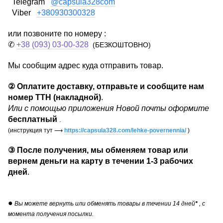
Telegram
@capsula328com
Viber
+380930300328
или позвоните по номеру :
✆
+38 (093) 03-00-328
(БЕЗКОШТОВНО)
Мы сообщим адрес куда отправить товар.
②
Оплатите доставку, отправьте и сообщите нам
номер ТТН (накладной)
.
Или с помощью приложения Новой почты оформите
бесплатный
.
(инструкция тут
⟶
https://capsula328.com/lehke-povernennia/
)
③
После получения, мы обменяем товар или
вернем деньги на карту в течении
1-3 рабочих
дней
.
●
Вы можете вернуть или обменять товары в течении 14 дней
*
, с
момента получения посылки.