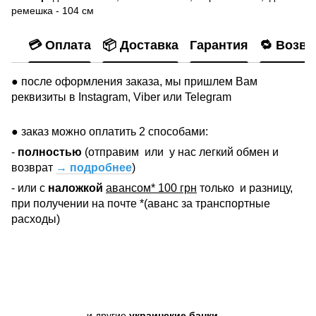
ремешка - 104 см
💳 Оплата
📦 Доставка
Гарантия
🔁 Возвр
● после оформления заказа, мы пришлем Вам
реквизиты в Instagram, Viber или Telegram
● заказ можно оплатить 2 способами:
-
полностью
(отправим
или
у нас легкий обмен и
возврат
→ подробнее
)
- или с
наложкой
авансом* 100 грн
только
и разницу,
при получении на почте *(аванс за транспортные
расходы)
и другие
украинские банки