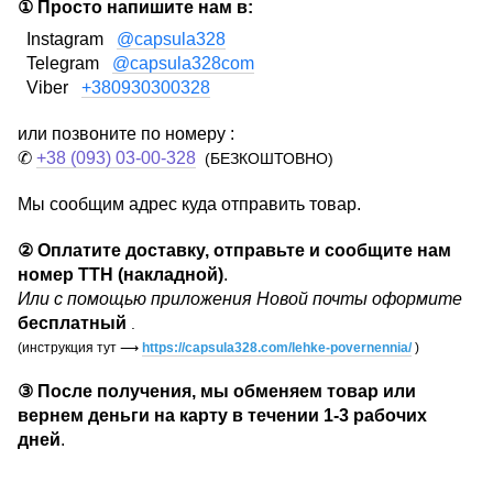
① Просто напишите нам в:
Instagram
@capsula328
Telegram
@capsula328com
Viber
+380930300328
или позвоните по номеру :
✆
+38 (093) 03-00-328
(БЕЗКОШТОВНО)
Мы сообщим адрес куда отправить товар.
②
Оплатите доставку, отправьте и сообщите нам
номер ТТН (накладной)
.
Или с помощью приложения Новой почты оформите
бесплатный
.
(инструкция тут
⟶
https://capsula328.com/lehke-povernennia/
)
③
После получения, мы обменяем товар или
вернем деньги на карту в течении
1-3 рабочих
дней
.