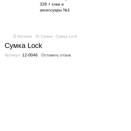
✈ FREE DELIVERY ⚡
Бесплатная доставка по всей
Украине при заказе от 800 грн
🛒 Каталог
👜 Сумки
Сумка Lock
Сумка Lock
Артикул:
12-0046
Оставить отзыв