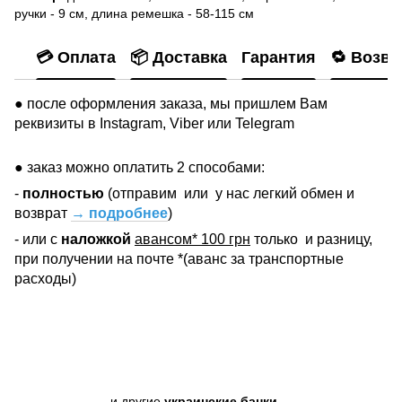
ручки - 9 см, длина ремешка - 58-115 см
💳 Оплата
📦 Доставка
Гарантия
🔁 Возвр
● после оформления заказа, мы пришлем Вам
реквизиты в Instagram, Viber или Telegram
● заказ можно оплатить 2 способами:
-
полностью
(отправим
или
у нас легкий обмен и
возврат
→ подробнее
)
- или с
наложкой
авансом* 100 грн
только
и разницу,
при получении на почте *(аванс за транспортные
расходы)
и другие
украинские банки