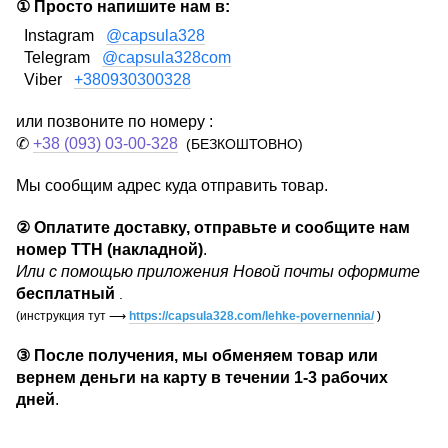
① Просто напишите нам в:
Instagram
@capsula328
Telegram
@capsula328com
Viber
+380930300328
или позвоните по номеру :
✆
+38 (093) 03-00-328
(БЕЗКОШТОВНО)
Мы сообщим адрес куда отправить товар.
②
Оплатите доставку, отправьте и сообщите нам
номер ТТН (накладной)
.
Или с помощью приложения Новой почты оформите
бесплатный
.
(инструкция тут
⟶
https://capsula328.com/lehke-povernennia/
)
③
После получения, мы обменяем товар или
вернем деньги на карту в течении
1-3 рабочих
дней
.