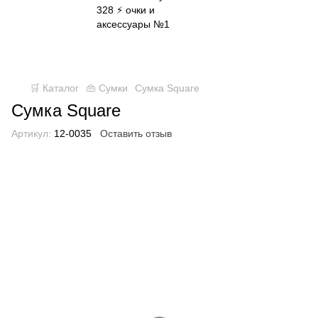
✈ FREE DELIVERY ⚡
Бесплатная доставка по всей
Украине при заказе от 800 грн
🛒 Каталог
👜 Сумки
Сумка Square
Сумка Square
Артикул:
12-0035
Оставить отзыв