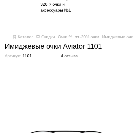
✈ FREE DELIVERY ⚡
Бесплатная доставка по всей
Украине при заказе от 800 грн
🛒 Каталог
💥 Скидки
Очки %
🕶-20% очки
Имиджевые очки
Имиджевые очки Aviator 1101
Артикул:
1101
4 отзыва