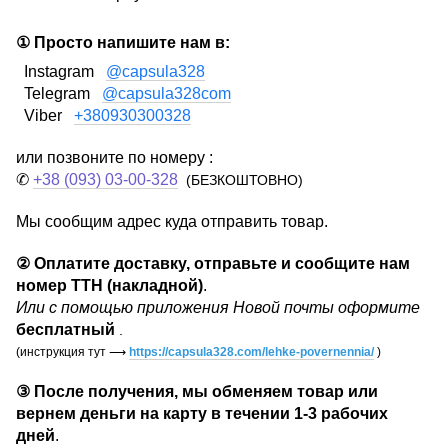
① Просто напишите нам в:
Instagram
@capsula328
Telegram
@capsula328com
Viber
+380930300328
или позвоните по номеру :
✆
+38 (093) 03-00-328
(БЕЗКОШТОВНО)
Мы сообщим адрес куда отправить товар.
②
Оплатите доставку, отправьте и сообщите нам
номер ТТН (накладной)
.
Или с помощью приложения Новой почты оформите
бесплатный
.
(инструкция тут
⟶
https://capsula328.com/lehke-povernennia/
)
③
После получения, мы обменяем товар или
вернем деньги на карту в течении
1-3 рабочих
дней
.