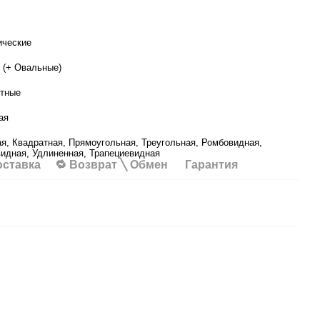
ические
 (+ Овальные)
тные
ая
я, Квадратная, Прямоугольная, Треугольная, Ромбовидная,
идная, Удлиненная, Трапециевидная
оставка
🔁 Возврат ╲ Обмен
Гарантия