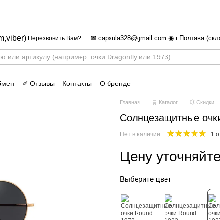
✈ FREE DELIVERY ⚡
Бесплатная доставка по всей
m,viber)
✉ capsula328@gmail.com ◉ г.Полтава (скл
Перезвонить Вам?
бмен
✐ Отзывы
Контакты
О бренде
Главная
🛒 Каталог
💥 Скидки
Солнцезащитные очк
Нет в наличии
1 о
Цену уточняйт
Выберите цвет