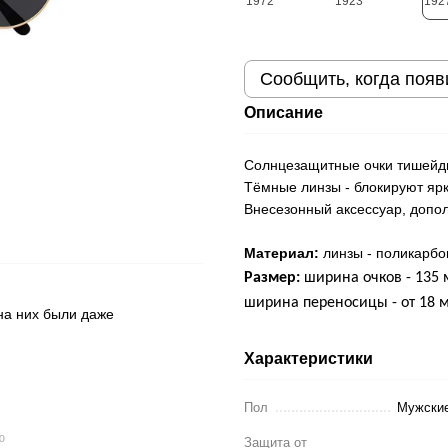
Сообщить, когда появ
Описание
Солнцезащитные очки тишейды
Тёмные линзы - блокируют ярк
Внесезонный аксессуар, дополн
Материал:
линзы - поликарбон
Размер:
ширина очков - 135 
ширина переносицы - от 18 м
 на них были даже
Характеристики
Пол
Мужские
ю
Защита от