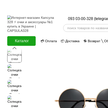
Перейти к основному контенту
093 03-00-328 (telegra
Каталог
💳 Оплата
📦 Доставка
🔁 Возврат ╲ О
ⅈ Информация