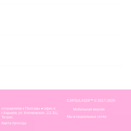
CAPSULA328™ © 2017-2026
отправляем з Полтавы ● офис в
Мобильная версия
г.Харьков, ул. Клочковская, 111 БЦ
Мы в социальных сетях
Тетрис
Карта проезда