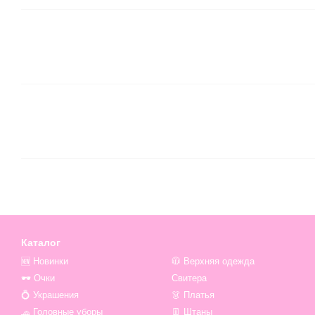
Каталог
🆕 Новинки
🧥 Верхняя одежда
🕶 Очки
Свитера
💍 Украшения
👗 Платья
🧢 Головные уборы
👖 Штаны