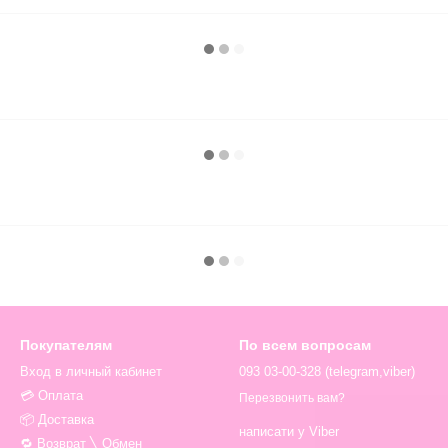
Покупателям
По всем вопросам
Вход в личный кабинет
093 03-00-328 (telegram,viber)
💳 Оплата
Перезвонить вам?
📦 Доставка
написати у Viber
🔁 Возврат ╲ Обмен