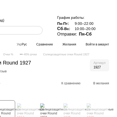
 Украине при заказе от 800 грн
График работы:
ад)
Пн-Пт:
9:00–22:00
Сб
-Вс:
10:00–20:00
Отправки:
Пн-Сб
Сравнение
Желания
Войти в аккаунт
Укр
Рус
Очки %
🕶-40% jочки
Солнцезащитные очки Round 1927
и Round 1927
Артикул
1927
тзыв
е
К сравнению
В желания