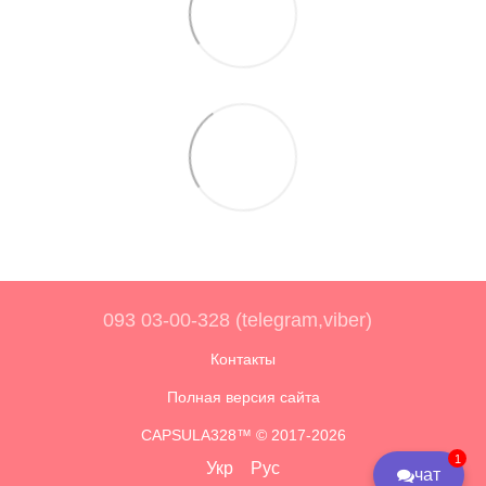
093 03-00-328 (telegram,viber)
Контакты
Полная версия сайта
CAPSULA328™ © 2017-2026
1
Укр
Рус
чат