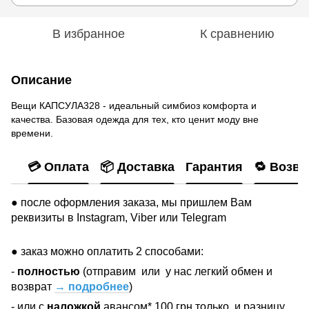
В избранное
К сравнению
Описание
Вещи КАПСУЛА328 - идеальный симбиоз комфорта и
качества. Базовая одежда для тех, кто ценит моду вне
времени.
💳 Оплата
📦 Доставка
Гарантия
🔁 Возвр
● после оформления заказа, мы пришлем Вам
реквизиты в Instagram, Viber или Telegram
● заказ можно оплатить 2 способами:
-
полностью
(отправим
или
у нас легкий обмен и
возврат
→ подробнее
)
- или с
наложкой
авансом* 100 грн
только
и разницу,