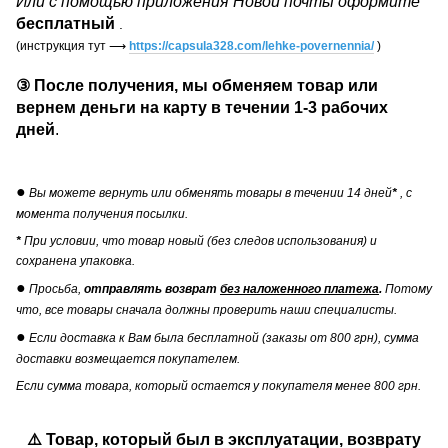
Или с помощью приложения Новой почты оформите
бесплатный
.
(инструкция тут
⟶
https://capsula328.com/lehke-povernennia/
)
③
После получения, мы обменяем товар или
вернем деньги на карту в течении
1-3 рабочих
дней
.
●
Вы можете вернуть или обменять товары в течении 14 дней
*
, с
момента получения посылки.
*
При условии, что товар новый (без следов использования) и
сохранена упаковка.
●
Просьба,
отправлять возврат
без наложенного платежа
.
Потому
что, все товары сначала должны проверить наши специалисты.
●
Если доставка к Вам была бесплатной (заказы от 800 грн), сумма
доставки возмещается покупателем.
Если сумма товара, который остается у покупателя менее 800 грн.
⚠️ Товар, который был в эксплуатации, возврату