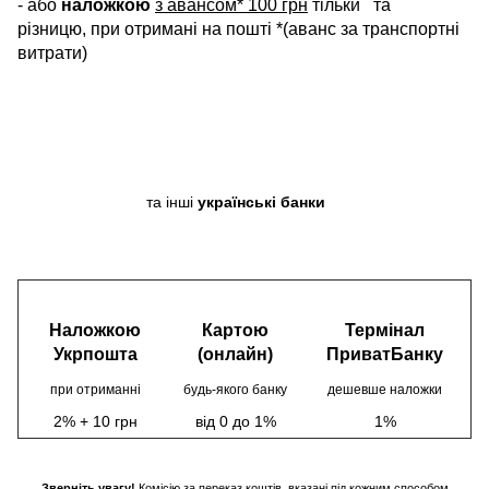
- або
наложкою
з авансом* 100 грн
тільки
та
різницю, при отримані на пошті *(аванс за транспортні
витрати)
та інші
українські банки
Наложкою
Картою
Термінал
Укрпошта
(онлайн)
ПриватБанку
при отриманні
будь-якого банку
дешевше наложки
2% + 10 грн
від 0 до 1%
1%
Зверніть увагу!
Комісію за переказ коштів, вказані під кожним способом