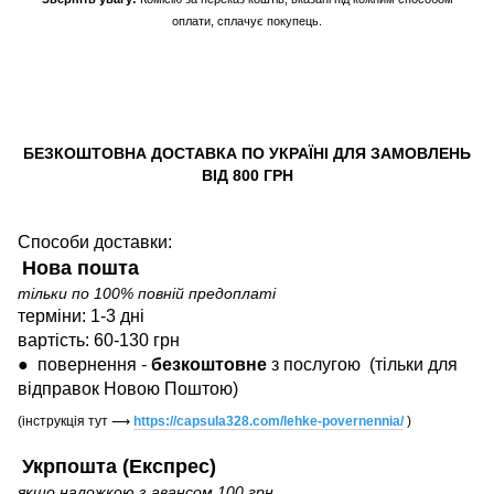
оплати, сплачує покупець.
БЕЗКОШТОВНА ДОСТАВКА ПО УКРАЇНІ ДЛЯ ЗАМОВЛЕНЬ
ВІД 800 ГРН
Способи доставки:
Нова пошта
тільки по 100% повній предоплаті
терміни: 1-3 дні
вартість: 60-130 грн
●
повернення -
безкоштовне
з послугою
(тільки для
відправок Новою Поштою)
(інструкція тут
⟶
https://capsula328.com/lehke-povernennia/
)
Укрпошта (Експрес)
якщо наложкою з авансом 100 грн