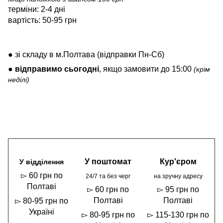
терміни: 2-4 дні
вартість: 50-95 грн
● зі складу в м.Полтава (відправки Пн-Сб)
●
відправимо
сьогодні
, якщо замовити до 15:00
(крім
неділі)
У поштомат
Кур'єром
У відділення
▻ 60 грн по
24/7 та без черг
на зручну адресу
Полтаві
▻ 60 грн по
▻ 95 грн по
Полтаві
Полтаві
▻ 80-95 грн по
Україні
▻ 80-95 грн по
▻ 115-130 грн по