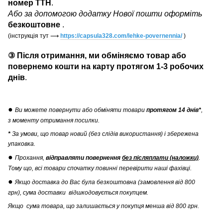
номер ТТН
.
Або за допомогою додатку Нової пошти оформіть
безкоштовне
.
(інструкція тут
⟶
https://capsula328.com/lehke-povernennia/
)
③ Після отримання, ми обміняємо товар або
повернемо кошти на карту протягом 1-3 робочих
днів
.
●
Ви можете повернути
або обміняти товари
протягом 14 днів*
,
з моменту отримання посилки.
*
За умови, що товар новий (без слідів використання) і збережена
упаковка.
●
Прохання,
відправляти повернення
без післяплати (наложки)
.
Тому що, всі товари спочатку повинні перевірити наші фахівці.
●
Якщо доставка до Вас була безкоштовна (замовлення від 800
грн), сума доставки відшкодовується покупцем.
Якщо сума товара, що залишається у покупця менша від 800 грн.