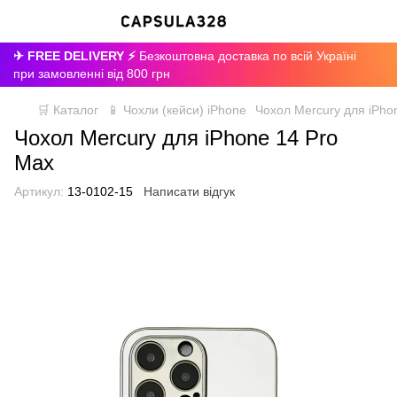
✈ FREE DELIVERY ⚡
Безкоштовна доставка по всій Україні
при замовленні від 800 грн
🛒 Каталог
📱 Чохли (кейси) iPhone
Чохол Mercury для iPho
Чохол Mercury для iPhone 14 Pro
Max
Артикул:
13-0102-15
Написати відгук