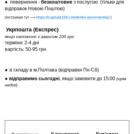
●
повернення -
безкоштовне
з послугою
(тільки для
відправок Новою Поштою)
(інструкція тут
⟶
https://capsula328.com/lehke-povernennia/
)
Укрпошта (Експрес)
якщо наложкою з авансом 100 грн
терміни: 2-4 дні
вартість: 50-95 грн
● зі складу в м.Полтава (відправки Пн-Сб)
●
відправимо
сьогодні
, якщо замовити до 15:00
(крім
неділі)