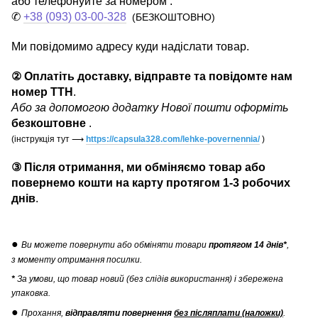
або телефонуйте за номером :
✆
+38 (093) 03-00-328
(БЕЗКОШТОВНО)
Ми повідомимо адресу куди надіслати товар.
② Оплатіть доставку, відправте та повідомте нам
номер ТТН
.
Або за допомогою додатку Нової пошти оформіть
безкоштовне
.
(інструкція тут
⟶
https://capsula328.com/lehke-povernennia/
)
③ Після отримання, ми обміняємо товар або
повернемо кошти на карту протягом 1-3 робочих
днів
.
●
Ви можете повернути
або обміняти товари
протягом 14 днів*
,
з моменту отримання посилки.
*
За умови, що товар новий (без слідів використання) і збережена
упаковка.
●
Прохання,
відправляти повернення
без післяплати (наложки)
.