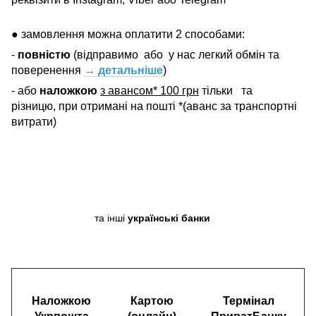
● замовлення можна оплатити 2 способами:
-
повністю
(відправимо
або
у нас легкий обмін та
поверенення
→ детальніше
)
- або
наложкою
з авансом* 100 грн
тільки
та
різницю, при отримані на пошті *(аванс за транспортні
витрати)
та інші
українські банки
Наложкою
Картою
Термінал