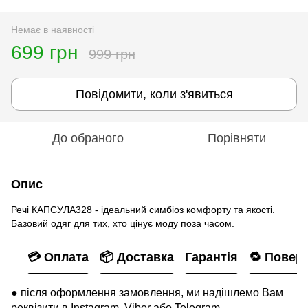
Немає в наявності
699 грн
999 грн
Повідомити, коли з'явиться
До обраного
Порівняти
Опис
Речі КАПСУЛА328 - ідеальний симбіоз комфорту та якості.
Базовий одяг для тих, хто цінує моду поза часом.
💳 Оплата
📦 Доставка
Гарантія
🔁 Повер
● після оформлення замовлення, ми надішлемо Вам
реквізити в Instagram, Viber або Telegram