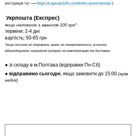
(інструкція тут
⟶
https://capsula328.com/lehke-povernennia/
)
Укрпошта (Експрес)
якщо наложкою з авансом 100 грн*
терміни: 2-4 дні
вартість: 50-65 грн
*якщо посилка не отримана, аванс не повертаюється, ці кошти
відшкодовують погашення витрат на комплектацію та доставки
● зі складу в м.Полтава (відправки Пн-Сб)
●
відправимо
сьогодні
, якщо замовити до 15:00
(крім
неділі)