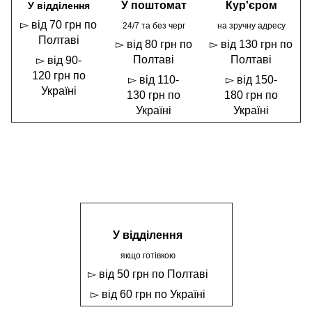
У поштомат
Кур'єром
У відділення
▻ від 70 грн по
24/7 та без черг
на зручну адресу
Полтаві
▻ від 80 грн по
▻ від 130 грн по
Полтаві
Полтаві
▻ від 90-
120 грн по
▻ від 110-
▻ від 150-
Україні
130 грн по
180 грн по
Україні
Україні
У відділення
якщо готівкою
▻ від 50 грн по Полтаві
▻ від 60 грн по Україні