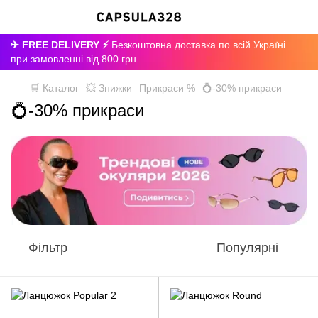
✈ FREE DELIVERY ⚡
Безкоштовна доставка по всій Україні
при замовленні від 800 грн
🛒 Каталог
💥 Знижки
Прикраси %
💍-30% прикраси
💍-30% прикраси
Фільтр
Популярні