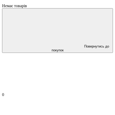
Немає товарів
Повернутись до
покупок
0
✈ FREE DELIVERY ⚡
Безкоштовна доставка по всій Україні
при замовленні від 800 грн