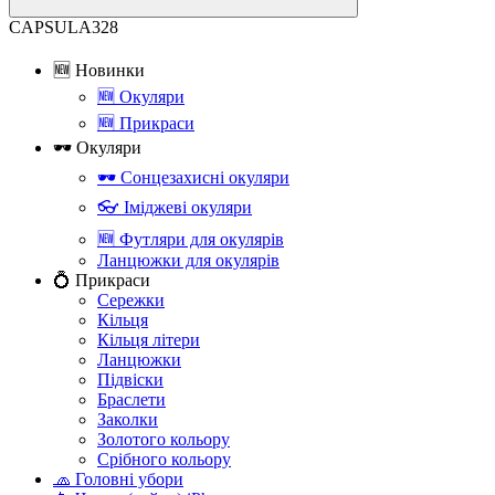
CAPSULA328
🆕 Новинки
🆕 Окуляри
🆕 Прикраси
🕶 Окуляри
🕶 Сонцезахисні окуляри
👓 Іміджеві окуляри
🆕 Футляри для окулярів
Ланцюжки для окулярів
💍 Прикраси
Сережки
Кільця
Кільця літери
Ланцюжки
Підвіски
Браслети
Заколки
Золотого кольору
Срібного кольору
🧢 Головні убори