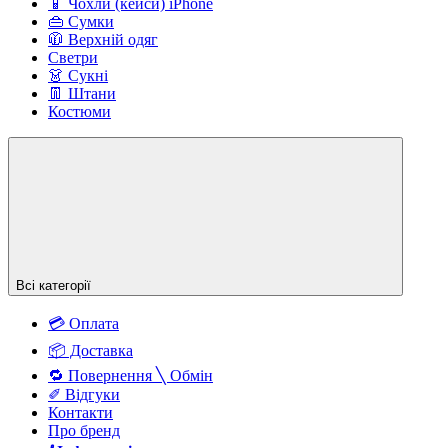
📱 Чохли (кейси) iPhone
👜 Сумки
🧥 Верхній одяг
Светри
👗 Сукні
👖 Штани
Костюми
Всі категорії
💳 Оплата
📦 Доставка
🔁 Повернення ╲ Обмін
✐ Відгуки
Контакти
Про бренд