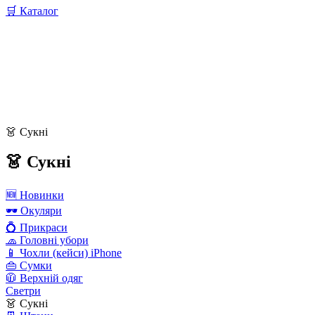
🛒 Каталог
👗 Сукні
👗 Сукні
🆕 Новинки
🕶 Окуляри
💍 Прикраси
🧢 Головні убори
📱 Чохли (кейси) iPhone
👜 Сумки
🧥 Верхній одяг
Светри
👗 Сукні