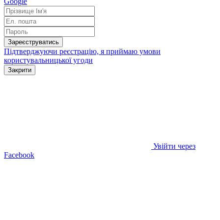
Google
Зареєструватись
Підтверджуючи реєстрацію, я приймаю умови
користувальницької угоди
Закрити
Увійти через
Facebook