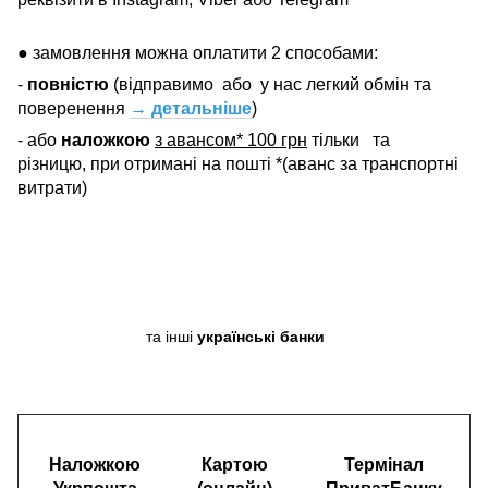
● замовлення можна оплатити 2 способами:
-
повністю
(відправимо
або
у нас легкий обмін та
поверенення
→ детальніше
)
- або
наложкою
з авансом* 100 грн
тільки
та
різницю, при отримані на пошті *(аванс за транспортні
витрати)
та інші
українські банки
Наложкою
Картою
Термінал