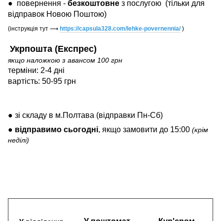
●
повернення -
безкоштовне
з послугою
(тільки для
відправок Новою Поштою)
(інструкція тут
⟶
https://capsula328.com/lehke-povernennia/
)
Укрпошта (Експрес)
якщо наложкою з авансом 100 грн
терміни: 2-4 дні
вартість: 50-95 грн
● зі складу в м.Полтава (відправки Пн-Сб)
●
відправимо
сьогодні
, якщо замовити до 15:00
(крім
неділі)