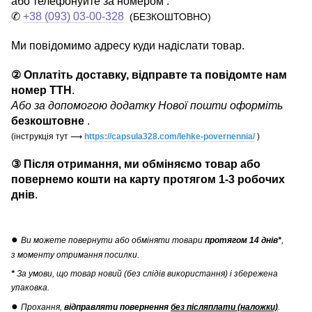
або телефонуйте за номером :
✆
+38 (093) 03-00-328
(БЕЗКОШТОВНО)
Ми повідомимо адресу куди надіслати товар.
② Оплатіть доставку, відправте та повідомте нам
номер ТТН
.
Або за допомогою додатку Нової пошти оформіть
безкоштовне
.
(інструкція тут
⟶
https://capsula328.com/lehke-povernennia/
)
③ Після отримання, ми обміняємо товар або
повернемо кошти на карту протягом 1-3 робочих
днів
.
●
Ви можете повернути
або обміняти товари
протягом 14 днів*
,
з моменту отримання посилки.
*
За умови, що товар новий (без слідів використання) і збережена
упаковка.
●
Прохання,
відправляти повернення
без післяплати (наложки)
.