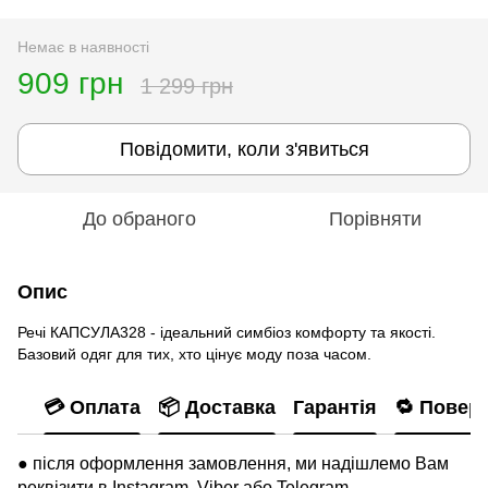
Немає в наявності
909 грн
1 299 грн
Повідомити, коли з'явиться
До обраного
Порівняти
Опис
Речі КАПСУЛА328 - ідеальний симбіоз комфорту та якості.
Базовий одяг для тих, хто цінує моду поза часом.
💳 Оплата
📦 Доставка
Гарантія
🔁 Повер
● після оформлення замовлення, ми надішлемо Вам
реквізити в Instagram, Viber або Telegram