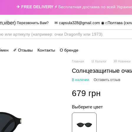
✈ FREE DELIVERY ⚡
Бесплатная доставка по всей Украине при
m,viber)
✉ capsula328@gmail.com ◉ г.Полтава (скл
Перезвонить Вам?
бмен
✐ Отзывы
Контакты
О бренде
Главная
🛒 Каталог
🆕 Новинки
Солнцезащитные очк
В наличии
Оставить отзыв
679 грн
Выберите цвет