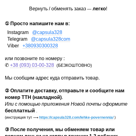
Вернуть / обменять заказ
легко
!
—
① Просто напишите нам в:
Instagram
@capsula328
Telegram
@capsula328com
Viber
+380930300328
или позвоните по номеру :
✆
+38 (093) 03-00-328
(БЕЗКОШТОВНО)
Мы сообщим адрес куда отправить товар.
②
Оплатите доставку, отправьте и сообщите нам
номер ТТН (накладной)
.
Или с помощью приложения Новой почты оформите
бесплатный
.
(инструкция тут
⟶
https://capsula328.com/lehke-povernennia/
)
③
После получения, мы обменяем товар или