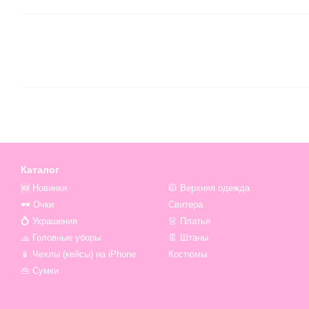
Каталог
🆕 Новинки
🧥 Верхняя одежда
🕶 Очки
Свитера
💍 Украшения
👗 Платья
🧢 Головные уборы
👖 Штаны
📱 Чехлы (кейсы) на iPhone
Костюмы
👜 Сумки