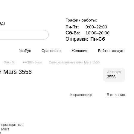
 Украине при заказе от 800 грн
График работы:
ад)
Пн-Пт:
9:00–22:00
Сб
-Вс:
10:00–20:00
Отправки:
Пн-Сб
Сравнение
Желания
Войти в аккаунт
Укр
Рус
Очки %
🕶-30% очки
Солнцезащитные очки Mars 3556
 Mars 3556
Артикул
3556
К сравнению
В желания