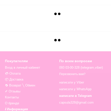
Покупателям
По всем вопросам
Вход в личный кабинет
093 03-00-328 (telegram,viber)
💳 Оплата
Перезвонить вам?
📦 Доставка
написати у Viber
🔁 Возврат ╲ Обмен
написати у WhatsApp
✐ Отзывы
написати в Telegram
Контакты
capsula328@gmail.com
О бренде
ⅈ Информация