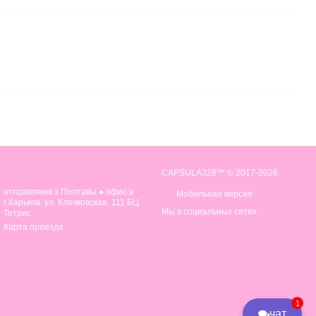
CAPSULA328™ © 2017-2026
отправляем з Полтавы ● офис в
Мобильная версия
г.Харьков, ул. Клочковская, 111 БЦ
Мы в социальных сетях
Тетрис
Карта проезда
1
чат