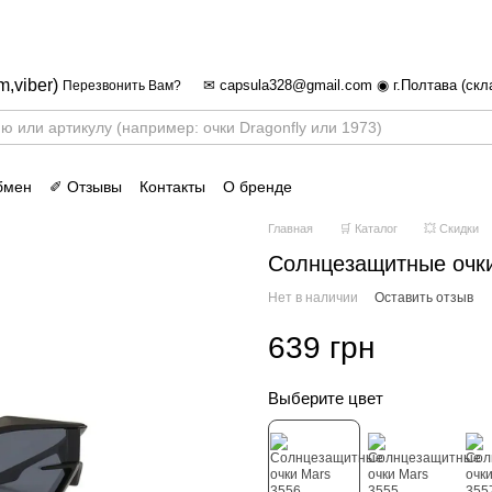
✈ FREE DELIVERY ⚡
Бесплатная доставка по всей
m,viber)
✉ capsula328@gmail.com ◉ г.Полтава (скл
Перезвонить Вам?
бмен
✐ Отзывы
Контакты
О бренде
Главная
🛒 Каталог
💥 Скидки
Солнцезащитные очки
Нет в наличии
Оставить отзыв
639 грн
Выберите цвет