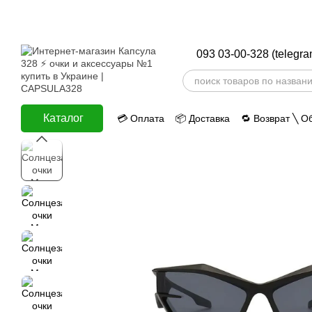
Перейти к основному контенту
093 03-00-328 (telegra
Каталог
💳 Оплата
📦 Доставка
🔁 Возврат ╲ О
ⅈ Информация