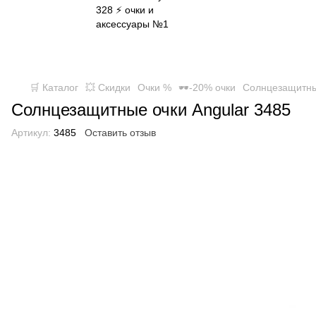
✈ FREE DELIVERY ⚡
Бесплатная доставка по всей
Украине при заказе от 800 грн
🛒 Каталог
💥 Скидки
Очки %
🕶-20% очки
Солнцезащитны
Солнцезащитные очки Angular 3485
Артикул:
3485
Оставить отзыв