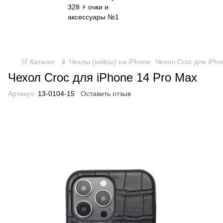
✈ FREE DELIVERY ⚡
Бесплатная доставка по всей
Украине при заказе от 800 грн
🛒 Каталог
📱 Чехлы (кейсы) на iPhone
Чехол Croc для iPho
Чехол Croc для iPhone 14 Pro Max
Артикул:
13-0104-15
Оставить отзыв