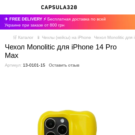
✈ FREE DELIVERY ⚡
Бесплатная доставка по всей
Украине при заказе от 800 грн
🛒 Каталог
📱 Чехлы (кейсы) на iPhone
Чехол Monolitic для
Чехол Monolitic для iPhone 14 Pro
Max
Артикул:
13-0101-15
Оставить отзыв