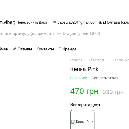
✈ FREE DELIVERY ⚡
Бесплатная доставка по все
m,viber)
✉ capsula328@gmail.com ◉ г.Полтава (скл
Перезвонить Вам?
бмен
✐ Отзывы
Контакты
О бренде
Главная
🛒 Каталог
🧢 Головны
Кепка Pink
В наличии
Оставить отзыв
470 грн
939 грн
Выберите цвет