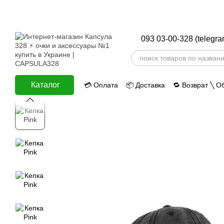
Перейти к основному контенту
093 03-00-328 (telegra
Каталог
💳 Оплата
📦 Доставка
🔁 Возврат ╲ О
ⅈ Информация