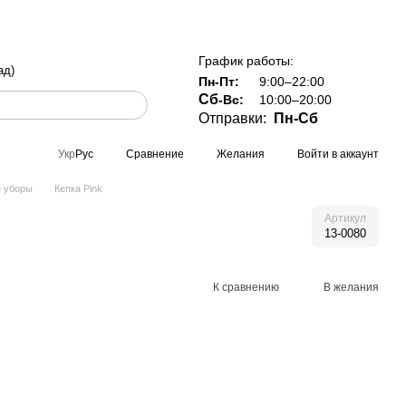
й Украине при заказе от 800 грн
График работы:
ад)
Пн-Пт:
9:00–22:00
Сб
-Вс:
10:00–20:00
Отправки:
Пн-Сб
Сравнение
Желания
Войти в аккаунт
Укр
Рус
е уборы
Кепка Pink
Артикул
13-0080
К сравнению
В желания