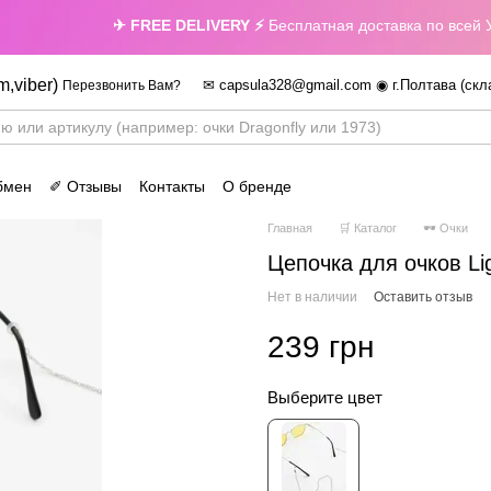
✈ FREE DELIVERY ⚡
Бесплатная доставка по всей Укра
m,viber)
✉ capsula328@gmail.com ◉ г.Полтава (скл
Перезвонить Вам?
бмен
✐ Отзывы
Контакты
О бренде
Главная
🛒 Каталог
🕶 Очки
Цепочка для очков Li
Нет в наличии
Оставить отзыв
239 грн
Выберите цвет