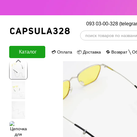
Перейти к основному контенту
093 03-00-328 (telegra
Каталог
💳 Оплата
📦 Доставка
🔁 Возврат ╲ О
ⅈ Информация