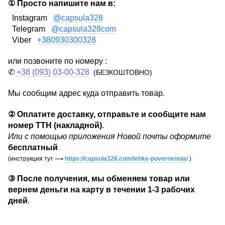
① Просто напишите нам в:
Instagram
@capsula328
Telegram
@capsula328com
Viber
+380930300328
или позвоните по номеру :
✆
+38 (093) 03-00-328
(БЕЗКОШТОВНО)
Мы сообщим адрес куда отправить товар.
②
Оплатите доставку, отправьте и сообщите нам
номер ТТН (накладной)
.
Или с помощью приложения Новой почты оформите
бесплатный
.
(инструкция тут
⟶
https://capsula328.com/lehke-povernennia/
)
③
После получения, мы обменяем товар или
вернем деньги на карту в течении
1-3 рабочих
дней
.