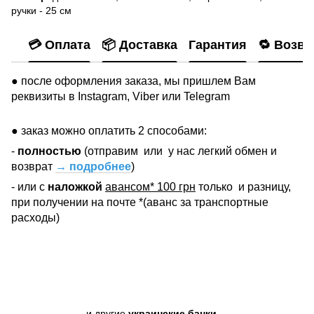
ручки - 25 см
💳 Оплата
📦 Доставка
Гарантия
🔁 Возвр
● после оформления заказа, мы пришлем Вам
реквизиты в Instagram, Viber или Telegram
● заказ можно оплатить 2 способами:
-
полностью
(отправим
или
у нас легкий обмен и
возврат
→ подробнее
)
- или с
наложкой
авансом* 100 грн
только
и разницу,
при получении на почте *(аванс за транспортные
расходы)
и другие
украинские банки