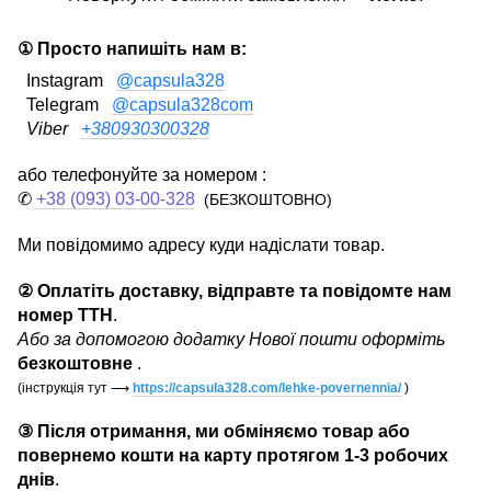
① Просто напишіть нам в:
Instagram
@capsula328
Telegram
@capsula328com
Viber
+380930300328
або телефонуйте за номером :
✆
+38 (093) 03-00-328
(БЕЗКОШТОВНО)
Ми повідомимо адресу куди надіслати товар.
② Оплатіть доставку, відправте та повідомте нам
номер ТТН
.
Або за допомогою додатку Нової пошти оформіть
безкоштовне
.
(інструкція тут
⟶
https://capsula328.com/lehke-povernennia/
)
③ Після отримання, ми обміняємо товар або
повернемо кошти на карту протягом 1-3 робочих
днів
.