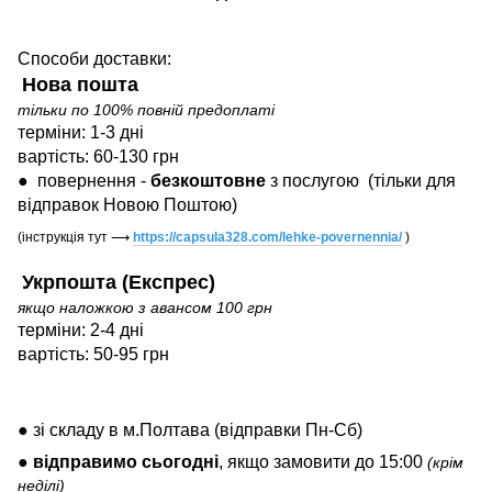
Способи доставки:
Нова пошта
тільки по 100% повній предоплаті
терміни: 1-3 дні
вартість: 60-130 грн
●
повернення -
безкоштовне
з послугою
(тільки для
відправок Новою Поштою)
(інструкція тут
⟶
https://capsula328.com/lehke-povernennia/
)
Укрпошта (Експрес)
якщо наложкою з авансом 100 грн
терміни: 2-4 дні
вартість: 50-95 грн
● зі складу в м.Полтава (відправки Пн-Сб)
●
відправимо
сьогодні
, якщо замовити до 15:00
(крім
неділі)