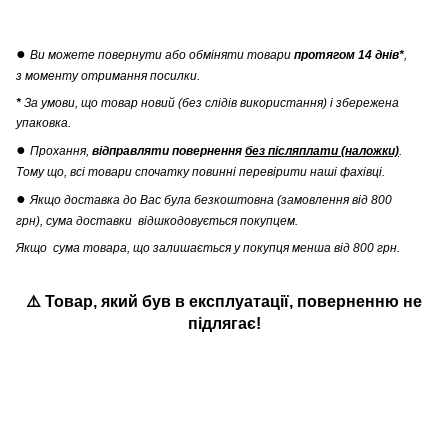
●
Ви можете повернути
або обміняти товари
протягом 14 днів*
,
з моменту отримання посилки.
*
За умови, що товар новий (без слідів використання) і збережена
упаковка.
●
Прохання,
відправляти повернення
без післяплати (наложки)
.
Тому що, всі товари спочатку повинні перевірити наші фахівці.
●
Якщо доставка до Вас була безкоштовна (замовлення від 800
грн), сума доставки відшкодовується покупцем.
Якщо сума товара, що залишається у покупця менша від 800 грн.
⚠️ Товар, який був в експлуатації
,
поверненню не
підлягає!