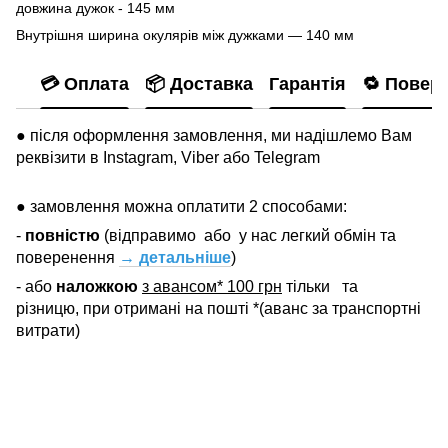
довжина дужок - 145 мм
Внутрішня ширина окулярів між дужками — 140 мм
💳 Оплата
📦 Доставка
Гарантія
🔁 Повер
● після оформлення замовлення, ми надішлемо Вам
реквізити в Instagram, Viber або Telegram
● замовлення можна оплатити 2 способами:
-
повністю
(відправимо
або
у нас легкий обмін та
поверенення
→ детальніше
)
- або
наложкою
з авансом* 100 грн
тільки
та
різницю, при отримані на пошті *(аванс за транспортні
витрати)