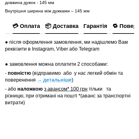
довжина дужок - 145 мм
Внутрішня ширина між дужками – 145 мм
💳 Оплата
📦 Доставка
Гарантія
🔁 Повер
● після оформлення замовлення, ми надішлемо Вам
реквізити в Instagram, Viber або Telegram
● замовлення можна оплатити 2 способами:
-
повністю
(відправимо
або
у нас легкий обмін та
поверенення
→ детальніше
)
- або
наложкою
з авансом* 100 грн
тільки
та
різницю, при отримані на пошті *(аванс за транспортні
витрати)