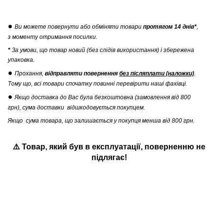
●
Ви можете повернути
або обміняти товари
протягом 14 днів*
,
з моменту отримання посилки.
*
За умови, що товар новий (без слідів використання) і збережена
упаковка.
●
Прохання,
відправляти повернення
без післяплати (наложки)
.
Тому що, всі товари спочатку повинні перевірити наші фахівці.
●
Якщо доставка до Вас була безкоштовна (замовлення від 800
грн), сума доставки відшкодовується покупцем.
Якщо сума товара, що залишається у покупця менша від 800 грн.
⚠️ Товар, який був в експлуатації
,
поверненню не
підлягає!