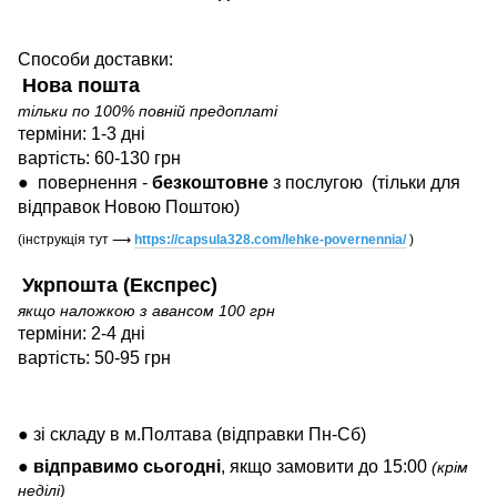
Способи доставки:
Нова пошта
тільки по 100% повній предоплаті
терміни: 1-3 дні
вартість: 60-130 грн
●
повернення -
безкоштовне
з послугою
(тільки для
відправок Новою Поштою)
(інструкція тут
⟶
https://capsula328.com/lehke-povernennia/
)
Укрпошта (Експрес)
якщо наложкою з авансом 100 грн
терміни: 2-4 дні
вартість: 50-95 грн
● зі складу в м.Полтава (відправки Пн-Сб)
●
відправимо
сьогодні
, якщо замовити до 15:00
(крім
неділі)