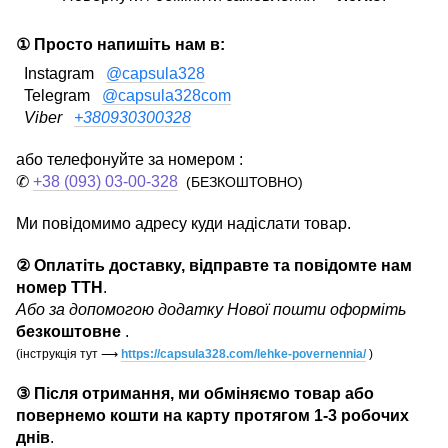
① Просто напишіть нам в:
Instagram
@capsula328
Telegram
@capsula328com
Viber
+380930300328
або телефонуйте за номером :
✆
+38 (093) 03-00-328
(БЕЗКОШТОВНО)
Ми повідомимо адресу куди надіслати товар.
② Оплатіть доставку, відправте та повідомте нам
номер ТТН
.
Або за допомогою додатку Нової пошти оформіть
безкоштовне
.
(інструкція тут
⟶
https://capsula328.com/lehke-povernennia/
)
③ Після отримання, ми обміняємо товар або
повернемо кошти на карту протягом 1-3 робочих
днів
.