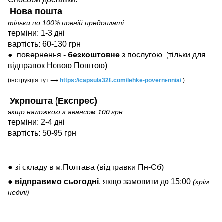
Нова пошта
тільки по 100% повній предоплаті
терміни: 1-3 дні
вартість: 60-130 грн
●
повернення -
безкоштовне
з послугою
(тільки для
відправок Новою Поштою)
(інструкція тут
⟶
https://capsula328.com/lehke-povernennia/
)
Укрпошта (Експрес)
якщо наложкою з авансом 100 грн
терміни: 2-4 дні
вартість: 50-95 грн
● зі складу в м.Полтава (відправки Пн-Сб)
●
відправимо
сьогодні
, якщо замовити до 15:00
(крім
неділі)