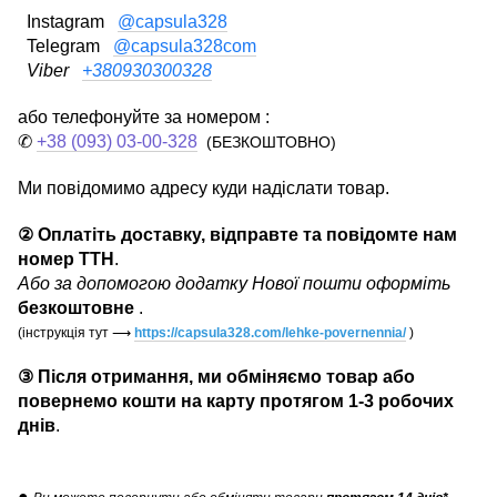
Instagram
@capsula328
Telegram
@capsula328com
Viber
+380930300328
або телефонуйте за номером :
✆
+38 (093) 03-00-328
(БЕЗКОШТОВНО)
Ми повідомимо адресу куди надіслати товар.
② Оплатіть доставку, відправте та повідомте нам
номер ТТН
.
Або за допомогою додатку Нової пошти оформіть
безкоштовне
.
(інструкція тут
⟶
https://capsula328.com/lehke-povernennia/
)
③ Після отримання, ми обміняємо товар або
повернемо кошти на карту протягом 1-3 робочих
днів
.
●