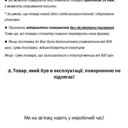
Ви можете повернути
або обміняти товари
протягом 14 днів*
,
з моменту отримання посилки.
*
За умови, що товар новий (без слідів використання) і збережена
упаковка.
●
Прохання,
відправляти повернення
без післяплати (наложки)
.
Тому що, всі товари спочатку повинні перевірити наші фахівці.
●
Якщо доставка до Вас була безкоштовна (замовлення від 800
грн), сума доставки відшкодовується покупцем.
Якщо сума товара, що залишається у покупця менша від 800 грн.
⚠️ Товар, який був в експлуатації
,
поверненню не
підлягає!
Ми на зв'язку, навіть у неробочий час!