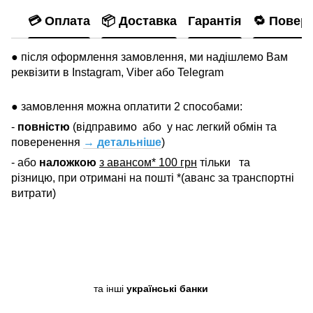
💳 Оплата
📦 Доставка
Гарантія
🔁 Повер
● після оформлення замовлення, ми надішлемо Вам
реквізити в Instagram, Viber або Telegram
● замовлення можна оплатити 2 способами:
-
повністю
(відправимо
або
у нас легкий обмін та
поверенення
→ детальніше
)
- або
наложкою
з авансом* 100 грн
тільки
та
різницю, при отримані на пошті *(аванс за транспортні
витрати)
та інші
українські банки