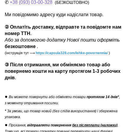
✆
+38 (093) 03-00-328
(БЕЗКОШТОВНО)
Ми повідомимо адресу куди надіслати товар.
② Оплатіть доставку, відправте та повідомте нам
номер ТТН
.
Або за допомогою додатку Нової пошти оформіть
безкоштовне
.
(інструкція тут
⟶
https://capsula328.com/lehke-povernennia/
)
③ Після отримання, ми обміняємо товар або
повернемо кошти на карту протягом 1-3 робочих
днів
.
●
Ви можете повернути
або обміняти товари
протягом 14 днів*
,
з моменту отримання посилки.
*
За умови, що товар новий (без слідів використання) і збережена
упаковка.
●
Прохання,
відправляти повернення
без післяплати (наложки)
.
Тому що, всі товари спочатку повинні перевірити наші фахівці.