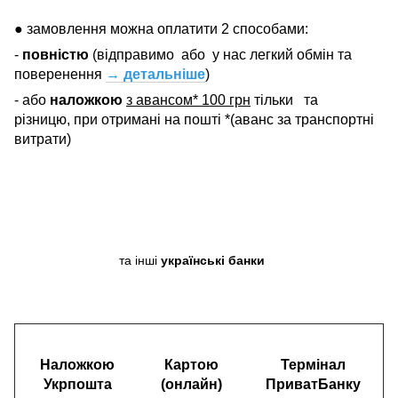
● замовлення можна оплатити 2 способами:
-
повністю
(відправимо
або
у нас легкий обмін та
поверенення
→ детальніше
)
- або
наложкою
з авансом* 100 грн
тільки
та
різницю, при отримані на пошті *(аванс за транспортні
витрати)
та інші
українські банки
Наложкою
Картою
Термінал
Укрпошта
(онлайн)
ПриватБанку