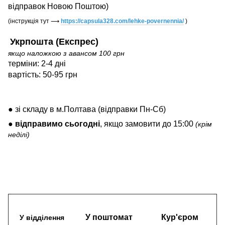
відправок Новою Поштою)
(інструкція тут
⟶
https://capsula328.com/lehke-povernennia/
)
Укрпошта (Експрес)
якщо наложкою з авансом 100 грн
терміни: 2-4 дні
вартість: 50-95 грн
● зі складу в м.Полтава (відправки Пн-Сб)
●
відправимо
сьогодні
, якщо замовити до 15:00
(крім
неділі)
У поштомат
Кур'єром
У відділення