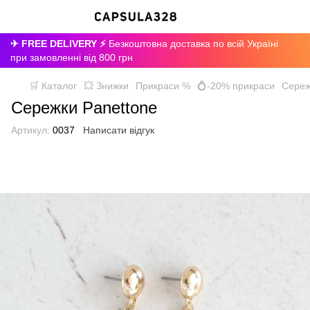
✈ FREE DELIVERY ⚡
Безкоштовна доставка по всій Україні
при замовленні від 800 грн
🛒 Каталог
💥 Знижки
Прикраси %
💍-20% прикраси
Сереж
Сережки Panettone
Артикул:
0037
Написати відгук