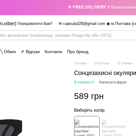
✈ FREE DELIVERY ⚡
Безкоштовна дос
m,viber)
✉ capsula328@gmail.com ◉ м.Полтава (с
Передзвонити Вам?
 ╲ Обмін
✐ Відгуки
Контакти
Про бренд
Головна
🛒 Каталог
💥 Знижки
Сонцезахисні окуляри
В наявності
Написати відгук
589 грн
Виберіть колір