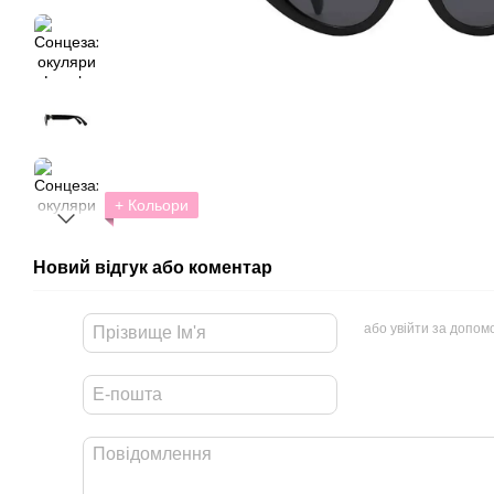
+ Кольори
Новий відгук або коментар
або увійти за допом