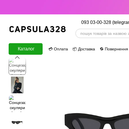
Перейти до основного контенту
093 03-00-328 (telegra
Каталог
💳 Оплата
📦 Доставка
🔁 Повернення
ⅈ Інформація