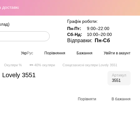
тавка по всій Україні при замовленні від 800 грн
Графік роботи:
клад)
Пн-Пт:
9:00–22:00
Сб-Нд:
10:00–20:00
Відправки:
Пн-Сб
Порівняння
Бажання
Увійти в акаунт
Укр
Рус
Окуляри %
🕶-40% окуляри
Сонцезахисні окуляри Lovely 3551
 Lovely 3551
Артикул
3551
Порівняти
В бажання