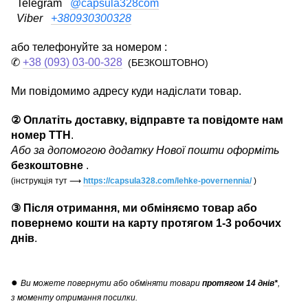
Telegram
@capsula328com
Viber
+380930300328
або телефонуйте за номером :
✆
+38 (093) 03-00-328
(БЕЗКОШТОВНО)
Ми повідомимо адресу куди надіслати товар.
② Оплатіть доставку, відправте та повідомте нам
номер ТТН
.
Або за допомогою додатку Нової пошти оформіть
безкоштовне
.
(інструкція тут
⟶
https://capsula328.com/lehke-povernennia/
)
③ Після отримання, ми обміняємо товар або
повернемо кошти на карту протягом 1-3 робочих
днів
.
●
Ви можете повернути
або обміняти товари
протягом 14 днів*
,
з моменту отримання посилки.