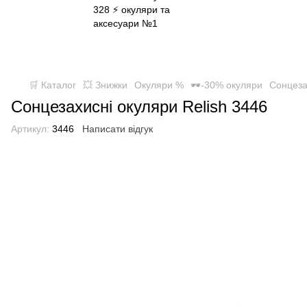
✈ FREE DELIVERY ⚡
Безкоштовна доставка по всій Україні
при замовленні від 800 грн
🛒 Каталог
💥 Знижки
Окуляри %
🕶-30% окуляри
Сонцеза
Сонцезахисні окуляри Relish 3446
Артикул:
3446
Написати відгук