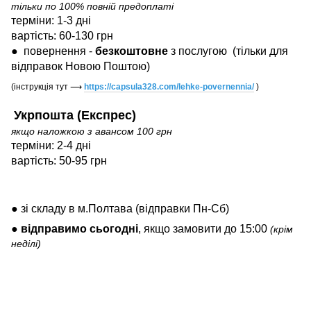
тільки по 100% повній предоплаті
терміни: 1-3 дні
вартість: 60-130 грн
●
повернення -
безкоштовне
з послугою
(тільки для
відправок Новою Поштою)
(інструкція тут
⟶
https://capsula328.com/lehke-povernennia/
)
Укрпошта (Експрес)
якщо наложкою з авансом 100 грн
терміни: 2-4 дні
вартість: 50-95 грн
● зі складу в м.Полтава (відправки Пн-Сб)
●
відправимо
сьогодні
, якщо замовити до 15:00
(крім
неділі)