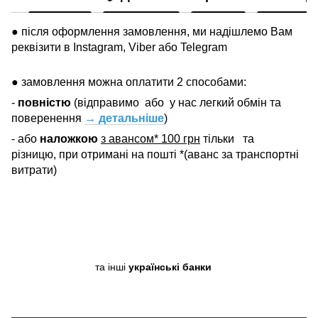
● після оформлення замовлення, ми надішлемо Вам
реквізити в Instagram, Viber або Telegram
● замовлення можна оплатити 2 способами:
-
повністю
(відправимо
або
у нас легкий обмін та
поверенення
→ детальніше
)
- або
наложкою
з авансом* 100 грн
тільки
та
різницю, при отримані на пошті *(аванс за транспортні
витрати)
та інші
українські банки