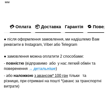
мм
💳 Оплата
📦 Доставка
Гарантія
🔁 Повер
● після оформлення замовлення, ми надішлемо Вам
реквізити в Instagram, Viber або Telegram
● замовлення можна оплатити 2 способами:
-
повністю
(відправимо
або
у нас легкий обмін та
поверенення
→ детальніше
)
- або
наложкою
з авансом* 100 грн
тільки
та
різницю, при отримані на пошті *(аванс за транспортні
витрати)