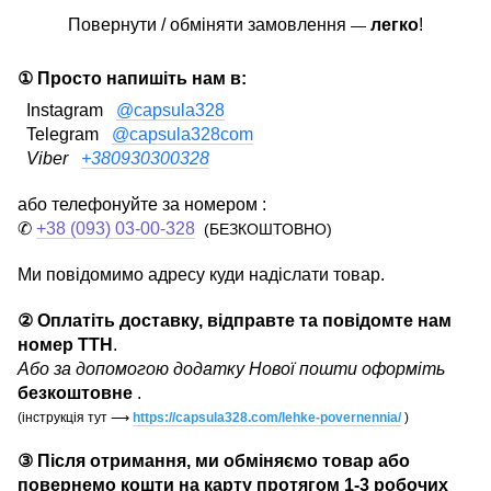
Повернути / обміняти замовлення
легко
!
—
① Просто напишіть нам в:
Instagram
@capsula328
Telegram
@capsula328com
Viber
+380930300328
або телефонуйте за номером :
✆
+38 (093) 03-00-328
(БЕЗКОШТОВНО)
Ми повідомимо адресу куди надіслати товар.
② Оплатіть доставку, відправте та повідомте нам
номер ТТН
.
Або за допомогою додатку Нової пошти оформіть
безкоштовне
.
(інструкція тут
⟶
https://capsula328.com/lehke-povernennia/
)
③ Після отримання, ми обміняємо товар або
повернемо кошти на карту протягом 1-3 робочих