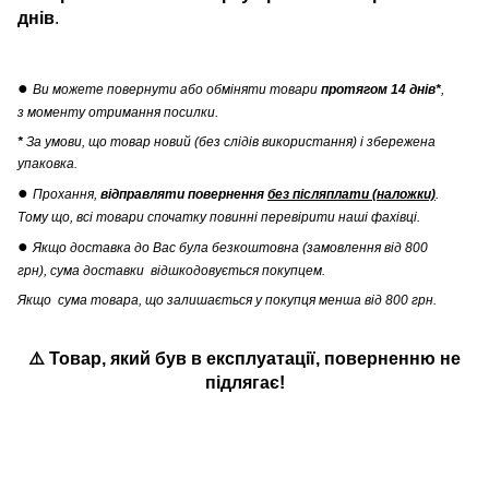
днів
.
●
Ви можете повернути
або обміняти товари
протягом 14 днів*
,
з моменту отримання посилки.
*
За умови, що товар новий (без слідів використання) і збережена
упаковка.
●
Прохання,
відправляти повернення
без післяплати (наложки)
.
Тому що, всі товари спочатку повинні перевірити наші фахівці.
●
Якщо доставка до Вас була безкоштовна (замовлення від 800
грн), сума доставки відшкодовується покупцем.
Якщо сума товара, що залишається у покупця менша від 800 грн.
⚠️ Товар, який був в експлуатації
,
поверненню не
підлягає!