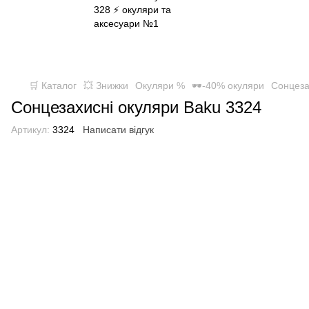
✈ FREE DELIVERY ⚡
Безкоштовна доставка по всій Україні
при замовленні від 800 грн
🛒 Каталог
💥 Знижки
Окуляри %
🕶-40% окуляри
Сонцеза
Сонцезахисні окуляри Baku 3324
Артикул:
3324
Написати відгук