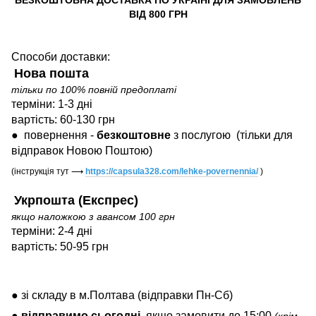
ВІД 800 ГРН
Способи доставки:
Нова пошта
тільки по 100% повній предоплаті
терміни: 1-3 дні
вартість: 60-130 грн
●
повернення -
безкоштовне
з послугою
(тільки для
відправок Новою Поштою)
(інструкція тут
⟶
https://capsula328.com/lehke-povernennia/
)
Укрпошта (Експрес)
якщо наложкою з авансом 100 грн
терміни: 2-4 дні
вартість: 50-95 грн
● зі складу в м.Полтава (відправки Пн-Сб)
●
відправимо
сьогодні
, якщо замовити до 15:00
(крім