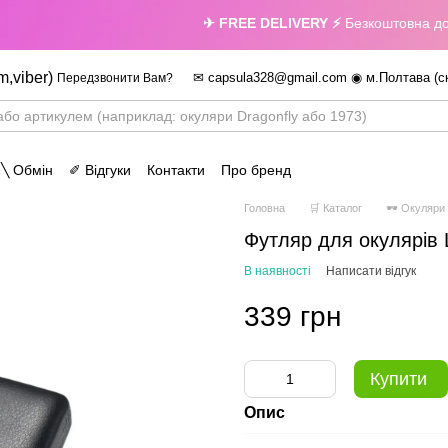
✈ FREE DELIVERY ⚡
Безкоштовна достав
m,viber)
✉ capsula328@gmail.com ◉ м.Полтава (с
Передзвонити Вам?
 ╲ Обмін
✐ Відгуки
Контакти
Про бренд
Головна
🛒 Каталог
🕶 Окуляри
Футляр для окулярів 
В наявності
Написати відгук
339 грн
Купити
Опис