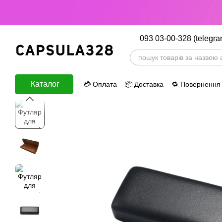
Перейти до основного контенту
093 03-00-328 (telegra
Каталог
💳 Оплата
📦 Доставка
🔁 Повернення
ⅈ Інформація