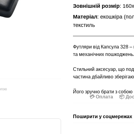
Зовнішній розмір
: 160
Матеріал
: екошкіра (по
текстиль
Футляри від Капсула 328 – 
та механічних пошкоджень
Стильний аксесуар, що по
частина дбайливо зберігают
огою
Його зручно брати з собою 
💳 Оплата
📦 До
Поширити у соцмережах