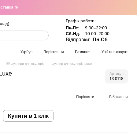
ка по всій Україні при замовленні від 800 грн
Графік роботи:
клад)
Пн-Пт:
9:00–22:00
Сб-Нд:
10:00–20:00
Відправки:
Пн-Сб
Порівняння
Бажання
Увійти в акаунт
Укр
Рус
🆕 Футляри для окулярів
Футляр для окулярів Luxe
Luxe
Артикул
13-0118
Порівняти
В бажання
Купити в 1 клік