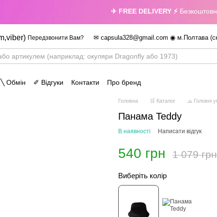
✈ FREE DELIVERY ⚡
Безкоштовна до
m,viber)
✉ capsula328@gmail.com ◉ м.Полтава (с
Передзвонити Вам?
 ╲ Обмін
✐ Відгуки
Контакти
Про бренд
Головна
🛒 Каталог
🧢 Головні 
Панама Teddy
В наявності
Написати відгук
540 грн
1 079 грн
Виберіть колір