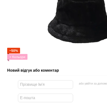
−50%
+ Кольори
Новий відгук або коментар
або увійти за допом