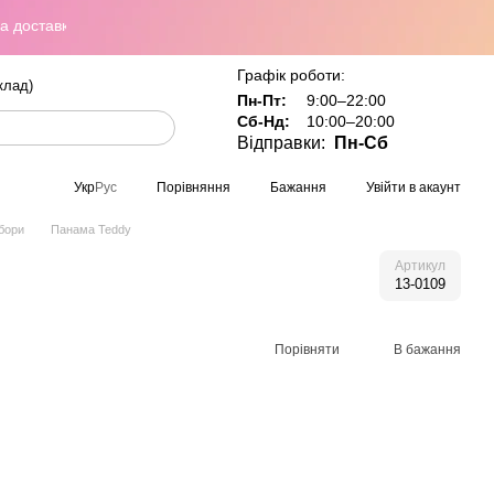
ставка по всій Україні при замовленні від 800 грн
Графік роботи:
клад)
Пн-Пт:
9:00–22:00
Сб-Нд:
10:00–20:00
Відправки:
Пн-Сб
Порівняння
Бажання
Увійти в акаунт
Укр
Рус
убори
Панама Teddy
Артикул
13-0109
Порівняти
В бажання