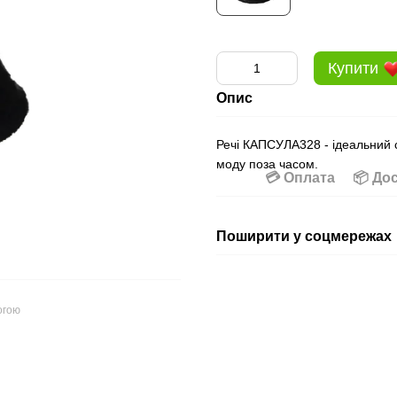
Купити
Опис
Речі КАПСУЛА328 - ідеальний с
моду поза часом.
💳 Оплата
📦 До
Поширити у соцмережах
огою