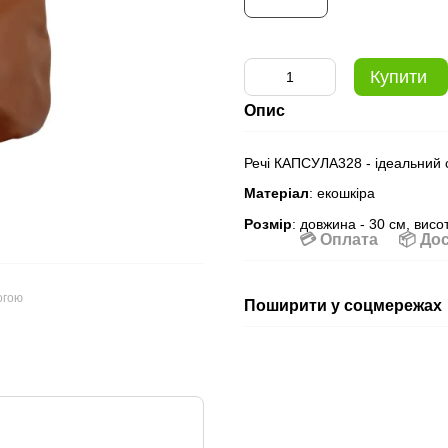
Купити
Опис
Речі КАПСУЛА328 - ідеальний 
Матеріал
: екошкіра
Розмір
: довжина - 30 см, висо
💳 Оплата
📦 До
огою
Поширити у соцмережах