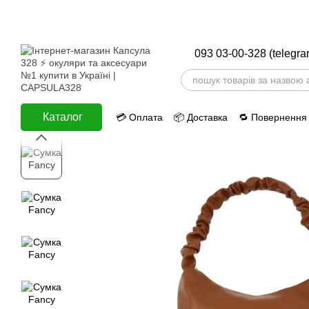
Перейти до основного контенту
093 03-00-328 (telegra
Каталог
💳 Оплата
📦 Доставка
🔁 Повернення
ⅈ Інформація