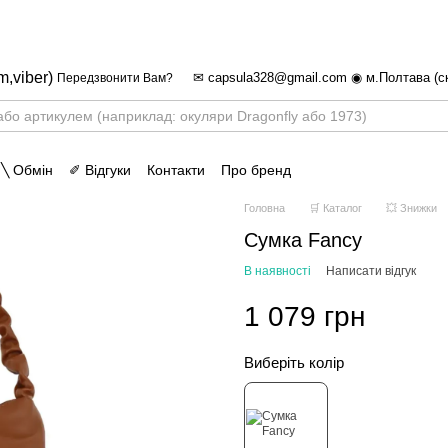
✈ FREE DELIVERY ⚡
Безкоштовна дос
m,viber)
✉ capsula328@gmail.com ◉ м.Полтава (с
Передзвонити Вам?
 ╲ Обмін
✐ Відгуки
Контакти
Про бренд
Головна
🛒 Каталог
💥 Знижки
Сумка Fancy
В наявності
Написати відгук
1 079 грн
Виберіть колір