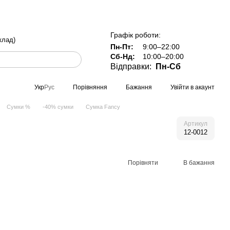
тавка по всій Україні при замовленні від 800 грн
Графік роботи:
клад)
Пн-Пт:
9:00–22:00
Сб-Нд:
10:00–20:00
Відправки:
Пн-Сб
Порівняння
Бажання
Увійти в акаунт
Укр
Рус
Cумки %
-40% сумки
Сумка Fancy
Артикул
12-0012
Порівняти
В бажання