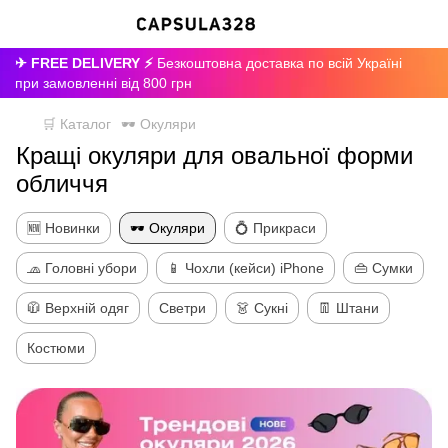
✈ FREE DELIVERY ⚡
Безкоштовна доставка по всій Україні
при замовленні від 800 грн
🛒 Каталог
🕶 Окуляри
Кращі окуляри для овальної форми
обличчя
🆕 Новинки
🕶 Окуляри
💍 Прикраси
🧢 Головні убори
📱 Чохли (кейси) iPhone
👜 Сумки
🧥 Верхній одяг
Светри
👗 Сукні
👖 Штани
Костюми