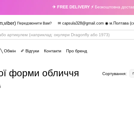
✈ FREE DELIVERY ⚡
Безкоштовна доставка по всій
m,viber)
✉ capsula328@gmail.com ◉ м.Полтава (с
Передзвонити Вам?
 ╲ Обмін
✐ Відгуки
Контакти
Про бренд
ої форми обличчя
Сортування: