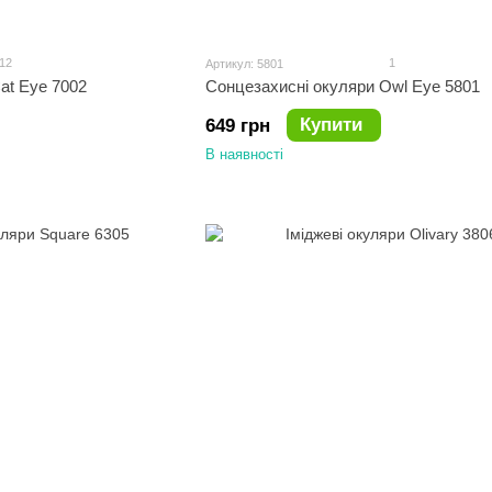
12
1
Артикул: 5801
at Eye 7002
Сонцезахисні окуляри Owl Eye 5801
Купити
649 грн
В наявності