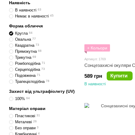
Наявність
В наявності
63
Немає в наявності
45
Форма обличчя
Кругла
64
Овальна
77
Квадратна
73
+ Кольори
Прямокутна
68
Трикутна
69
Артикул: 1769
Ромбоподібна
71
Сонцезахисні окуляри C
Серцеподібна
73
Купити
589 грн
Подовжена
71
Трапецієподібна
78
В наявності
Захист від ультрафіолету (UV)
100%
64
Матеріал оправи
Пластикові
31
Металеві
26
Без оправи
3
Комбіновані
4