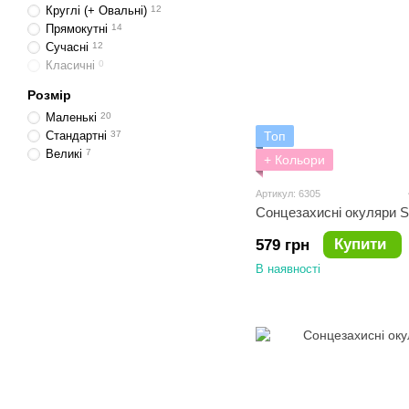
Круглі (+ Овальні)
12
Прямокутні
14
Сучасні
12
Класичні
0
Розмір
Маленькі
20
Стандартні
37
Топ
Великі
7
+ Кольори
Артикул: 6305
Сонцезахисні окуляри S
Купити
579 грн
В наявності