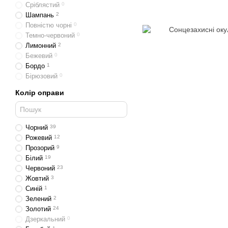
Сріблястий
0
Шампань
2
Повністю чорні
0
Темно-червоний
0
Лимонний
2
Бежевий
0
Бордо
1
Бірюзовий
0
Колір оправи
Чорний
39
Рожевий
12
Прозорий
9
Білий
19
Червоний
23
Жовтий
3
Синій
1
Зелений
2
Золотий
24
Дзеркальний
0