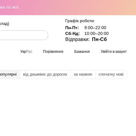
 Україні при замовленні від 800 грн
Графік роботи:
клад)
Пн-Пт:
9:00–22:00
Сб-Нд:
10:00–20:00
Відправки:
Пн-Сб
Порівняння
Бажання
Увійти в акаунт
Укр
Рус
популярні
від дешевих до дорогих
за назвою
спочатку нові