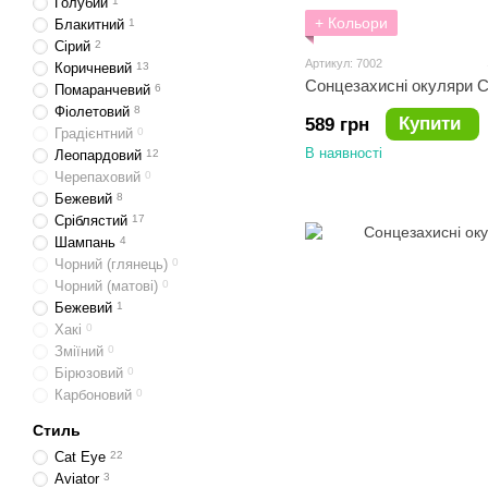
Голубий
1
+ Кольори
Блакитний
1
Сірий
2
Артикул: 7002
Коричневий
13
Сонцезахисні окуляри C
Помаранчевий
6
Фіолетовий
8
Купити
589 грн
Градієнтний
0
В наявності
Леопардовий
12
Черепаховий
0
Бежевий
8
Сріблястий
17
Шампань
4
Чорний (глянець)
0
Чорний (матові)
0
Бежевий
1
Хакі
0
Зміїний
0
Бірюзовий
0
Карбоновий
0
Стиль
Cat Eye
22
Aviator
3