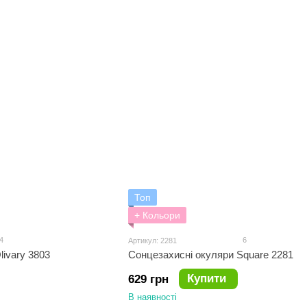
Топ
+ Кольори
4
6
Артикул: 2281
ivary 3803
Сонцезахисні окуляри Square 2281
Купити
629 грн
В наявності