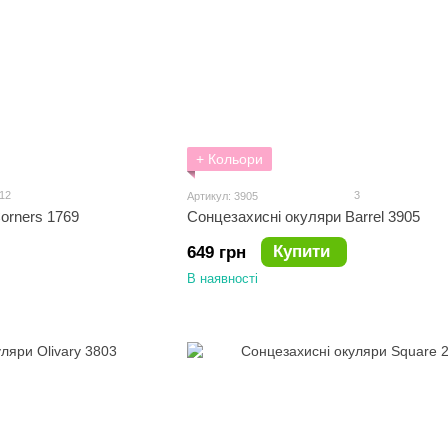
+ Кольори
12
3
Артикул: 3905
orners 1769
Сонцезахисні окуляри Barrel 3905
Купити
649 грн
В наявності