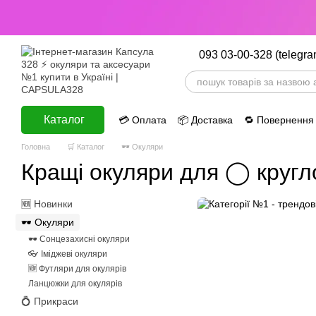
Перейти до основного контенту
093 03-00-328 (telegra
Каталог
💳 Оплата
📦 Доставка
🔁 Повернення
ⅈ Інформація
Головна
🛒 Каталог
🕶 Окуляри
Кращі окуляри для ◯ кругл
🆕 Новинки
🕶 Окуляри
🕶 Сонцезахисні окуляри
👓 Іміджеві окуляри
🆕 Футляри для окулярів
Ланцюжки для окулярів
💍 Прикраси