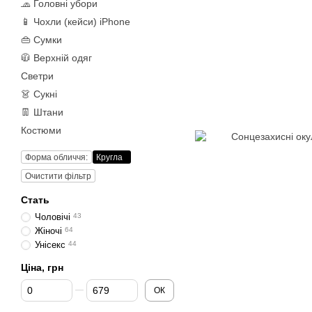
🧢 Головні убори
📱 Чохли (кейси) iPhone
👜 Сумки
🧥 Верхній одяг
Светри
👗 Сукні
👖 Штани
Костюми
Форма обличчя:
Кругла
Очистити фільтр
Стать
Чоловічі
43
Жіночі
64
Унісекс
44
Ціна, грн
Від Ціна, грн
До Ціна, грн
ОК