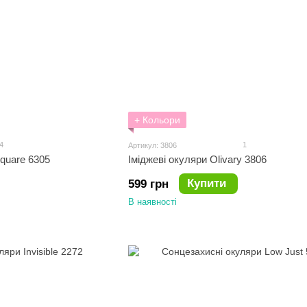
+ Кольори
4
1
Артикул: 3806
quare 6305
Іміджеві окуляри Olivary 3806
Купити
599 грн
В наявності