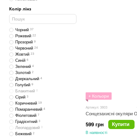
Колір лінз
Чорний
37
Рожевий
22
Прозорий
9
Червоний
24
Жовтий
23
Синій
6
Зелений
4
Золотий
2
Дзеркальний
4
Голубий
9
Блакитний
0
+ Кольори
Сірий
3
Коричневий
19
Артикул: 3803
Помаранчевий
4
Сонцезахисні окуляри Ol
Фіолетовий
7
Градієнтний
3
Купити
599 грн
Леопардовий
0
В наявності
Бежевий
2