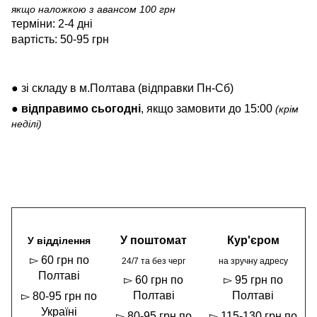
якщо наложкою з авансом 100 грн
терміни: 2-4 дні
вартість: 50-95 грн
● зі складу в м.Полтава (відправки Пн-Сб)
●
відправимо
сьогодні
, якщо замовити до 15:00
(крім
неділі)
У поштомат
Кур'єром
У відділення
▻ 60 грн по
24/7 та без черг
на зручну адресу
Полтаві
▻ 60 грн по
▻ 95 грн по
Полтаві
Полтаві
▻ 80-95 грн по
Україні
▻ 80-95 грн по
▻ 115-130 грн по