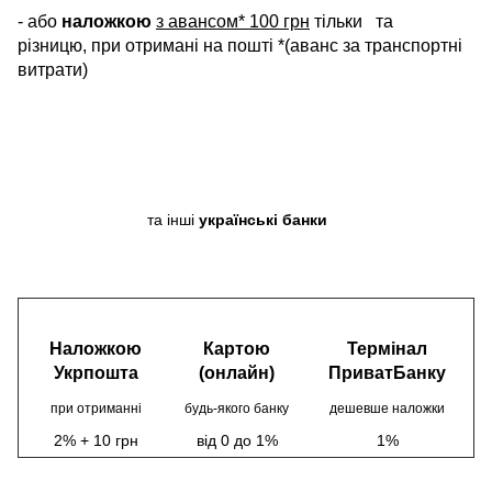
- або
наложкою
з авансом* 100 грн
тільки
та
різницю, при отримані на пошті *(аванс за транспортні
витрати)
та інші
українські банки
Наложкою
Картою
Термінал
Укрпошта
(онлайн)
ПриватБанку
при отриманні
будь-якого банку
дешевше наложки
2% + 10 грн
від 0 до 1%
1%