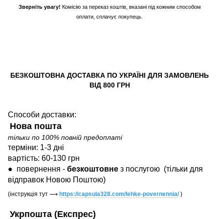
Зверніть увагу!
Комісію за переказ коштів, вказані під кожним способом
оплати, сплачує покупець.
БЕЗКОШТОВНА ДОСТАВКА ПО УКРАЇНІ ДЛЯ ЗАМОВЛЕНЬ
ВІД 800 ГРН
Способи доставки:
Нова пошта
тільки по 100% повній предоплаті
терміни: 1-3 дні
вартість: 60-130 грн
●
повернення -
безкоштовне
з послугою
(тільки для
відправок Новою Поштою)
(інструкція тут
⟶
https://capsula328.com/lehke-povernennia/
)
Укрпошта (Експрес)