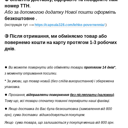
номер ТТН
.
Або за допомогою додатку Нової пошти оформіть
безкоштовне
.
(інструкція тут
⟶
https://capsula328.com/lehke-povernennia/
)
③ Після отримання, ми обміняємо товар або
повернемо кошти на карту протягом 1-3 робочих
днів
.
●
Ви можете повернути
або обміняти товари
протягом 14 днів*
,
з моменту отримання посилки.
*
За умови, що товар новий (без слідів використання) і збережена
упаковка.
●
Прохання,
відправляти повернення
без післяплати (наложки)
.
Тому що, всі товари спочатку повинні перевірити наші фахівці.
●
Якщо доставка до Вас була безкоштовна (замовлення від 800
грн), сума доставки відшкодовується покупцем.
Якщо сума товара, що залишається у покупця менша від 800 грн.