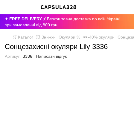
✈ FREE DELIVERY ⚡
Безкоштовна доставка по всій Україні
при замовленні від 800 грн
🛒 Каталог
💥 Знижки
Окуляри %
🕶-40% окуляри
Сонцеза
Сонцезахисні окуляри Lily 3336
Артикул:
3336
Написати відгук