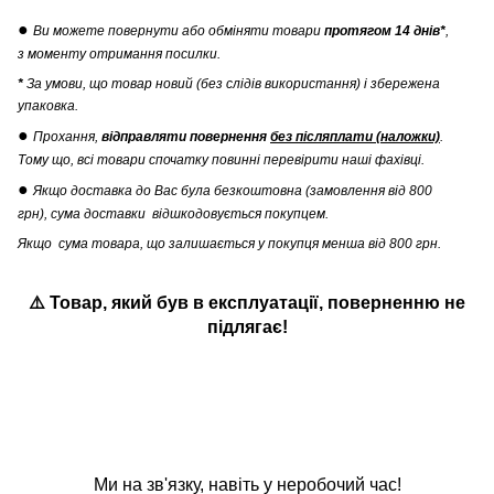
●
Ви можете повернути
або обміняти товари
протягом 14 днів*
,
з моменту отримання посилки.
*
За умови, що товар новий (без слідів використання) і збережена
упаковка.
●
Прохання,
відправляти повернення
без післяплати (наложки)
.
Тому що, всі товари спочатку повинні перевірити наші фахівці.
●
Якщо доставка до Вас була безкоштовна (замовлення від 800
грн), сума доставки відшкодовується покупцем.
Якщо сума товара, що залишається у покупця менша від 800 грн.
⚠️ Товар, який був в експлуатації
,
поверненню не
підлягає!
Ми на зв'язку, навіть у неробочий час!