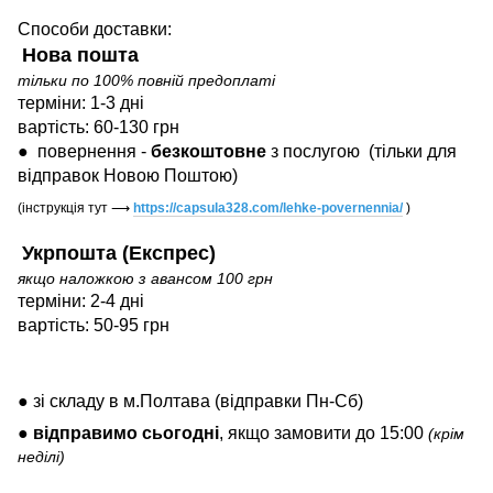
Способи доставки:
Нова пошта
тільки по 100% повній предоплаті
терміни: 1-3 дні
вартість: 60-130 грн
●
повернення -
безкоштовне
з послугою
(тільки для
відправок Новою Поштою)
(інструкція тут
⟶
https://capsula328.com/lehke-povernennia/
)
Укрпошта (Експрес)
якщо наложкою з авансом 100 грн
терміни: 2-4 дні
вартість: 50-95 грн
● зі складу в м.Полтава (відправки Пн-Сб)
●
відправимо
сьогодні
, якщо замовити до 15:00
(крім
неділі)