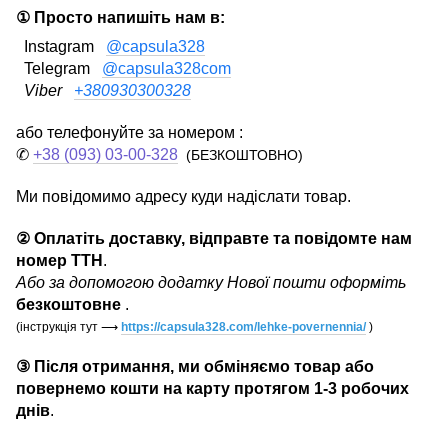
① Просто напишіть нам в:
Instagram
@capsula328
Telegram
@capsula328com
Viber
+380930300328
або телефонуйте за номером :
✆
+38 (093) 03-00-328
(БЕЗКОШТОВНО)
Ми повідомимо адресу куди надіслати товар.
② Оплатіть доставку, відправте та повідомте нам
номер ТТН
.
Або за допомогою додатку Нової пошти оформіть
безкоштовне
.
(інструкція тут
⟶
https://capsula328.com/lehke-povernennia/
)
③ Після отримання, ми обміняємо товар або
повернемо кошти на карту протягом 1-3 робочих
днів
.