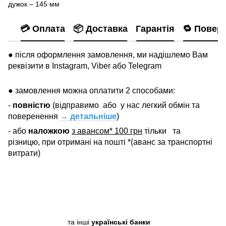
дужок – 145 мм
💳 Оплата
📦 Доставка
Гарантія
🔁 Повер
● після оформлення замовлення, ми надішлемо Вам
реквізити в Instagram, Viber або Telegram
● замовлення можна оплатити 2 способами:
-
повністю
(відправимо
або
у нас легкий обмін та
поверенення
→ детальніше
)
- або
наложкою
з авансом* 100 грн
тільки
та
різницю, при отримані на пошті *(аванс за транспортні
витрати)
та інші
українські банки