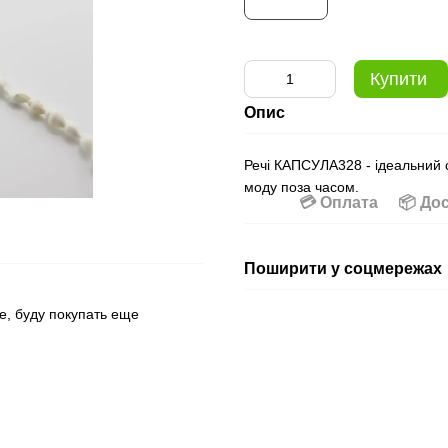
Купити
Опис
Речі КАПСУЛА328 - ідеальний с
моду поза часом.
💳 Оплата
📦 До
Поширити у соцмережах
е, буду покупать еще