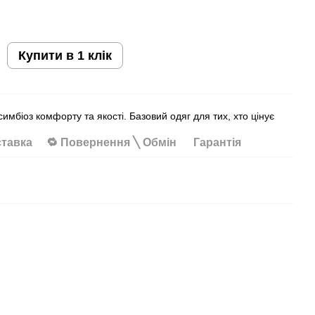
Купити в 1 клік
имбіоз комфорту та якості. Базовий одяг для тих, хто цінує
ставка
🔁 Повернення ╲ Обмін
Гарантія