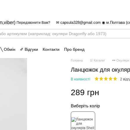
✈ FREE DELIVERY ⚡
Безкоштовна достав
m,viber)
✉ capsula328@gmail.com ◉ м.Полтава (с
Передзвонити Вам?
 ╲ Обмін
✐ Відгуки
Контакти
Про бренд
Головна
🛒 Каталог
🕶 Окуляри
Ланцюжок для окулярі
В наявності
2 відг
289 грн
Виберіть колір