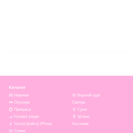
Каталог
🆕 Новинки
🧥 Верхній одяг
🕶 Окуляри
Светри
💍 Прикраси
👗 Сукні
🧢 Головні убори
👖 Штани
📱 Чохли (кейси) iPhone
Костюми
👜 Сумки