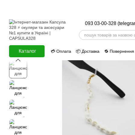
Перейти до основного контенту
093 03-00-328 (telegra
Каталог
💳 Оплата
📦 Доставка
🔁 Повернення
ⅈ Інформація