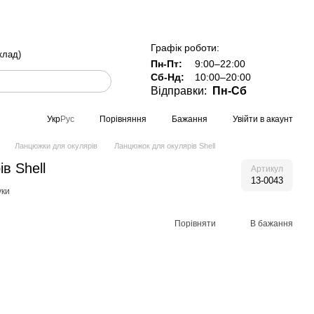
ка по всій Україні при замовленні від 800 грн
Графік роботи:
клад)
Пн-Пт:
9:00–22:00
Сб-Нд:
10:00–20:00
Відправки:
Пн-Сб
Порівняння
Бажання
Увійти в акаунт
Укр
Рус
Ланцюжки для окулярів
Ланцюжок для окулярів Shell
в Shell
Артикул
13-0043
уки
Порівняти
В бажання