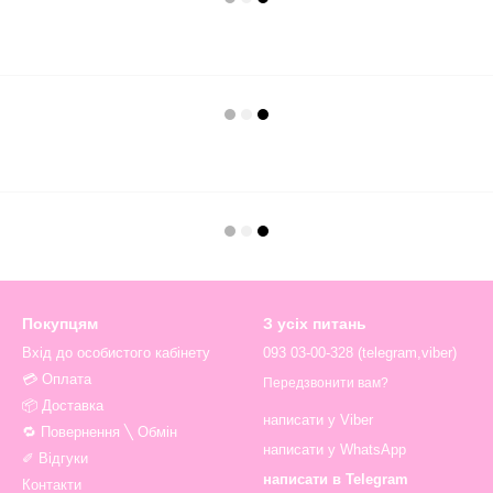
Покупцям
З усіх питань
Вхід до особистого кабінету
093 03-00-328 (telegram,viber)
💳 Оплата
Передзвонити вам?
📦 Доставка
написати у Viber
🔁 Повернення ╲ Обмін
написати у WhatsApp
✐ Відгуки
написати в Telegram
Контакти