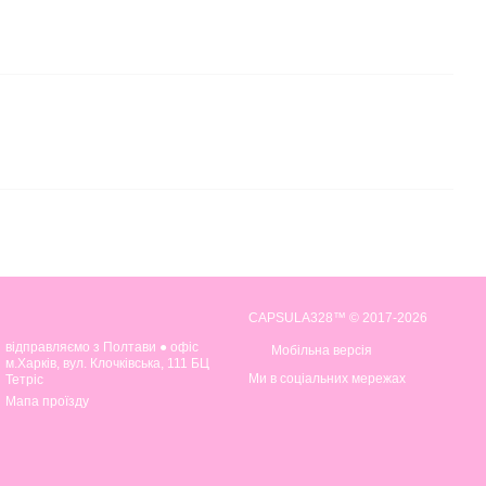
CAPSULA328™ © 2017-2026
відправляємо з Полтави ● офіс
Мобільна версія
м.Харків, вул. Клочківська, 111 БЦ
Ми в соціальних мережах
Тетріс
Мапа проїзду