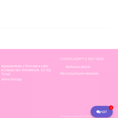
CAPSULA328™ © 2017-2026
відправляємо з Полтави ● офіс
Мобільна версія
м.Харків, вул. Клочківська, 111 БЦ
Ми в соціальних мережах
Тетріс
Мапа проїзду
1
чат
Інтернет-магазин створений з