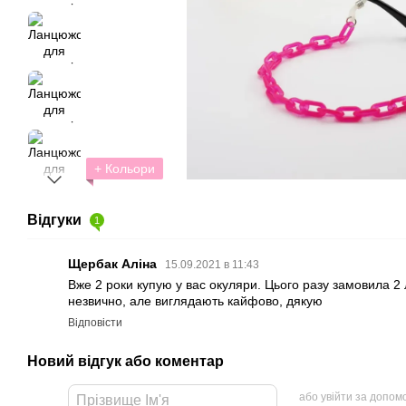
+ Кольори
Відгуки
1
Щербак Аліна
15.09.2021 в 11:43
Вже 2 роки купую у вас окуляри. Цього разу замовила 2
незвично, але виглядають кайфово, дякую
Відповісти
Новий відгук або коментар
або увійти за допом