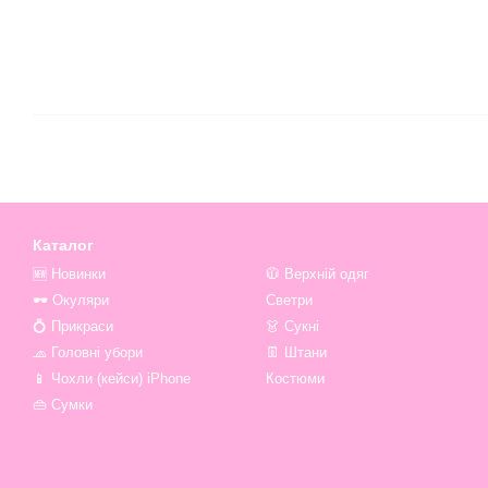
Каталог
🆕 Новинки
🧥 Верхній одяг
🕶 Окуляри
Светри
💍 Прикраси
👗 Сукні
🧢 Головні убори
👖 Штани
📱 Чохли (кейси) iPhone
Костюми
👜 Сумки