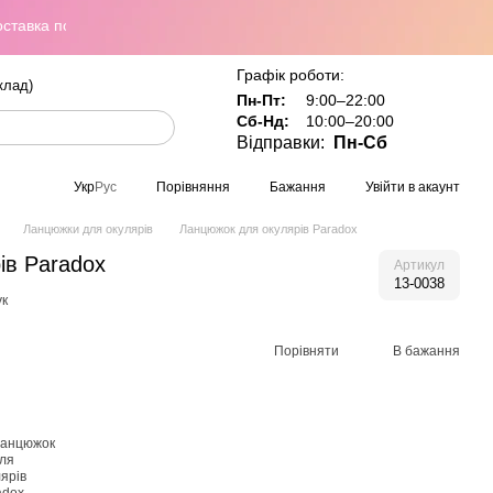
ка по всій Україні при замовленні від 800 грн
Графік роботи:
клад)
Пн-Пт:
9:00–22:00
Сб-Нд:
10:00–20:00
Відправки:
Пн-Сб
Порівняння
Бажання
Увійти в акаунт
Укр
Рус
Ланцюжки для окулярів
Ланцюжок для окулярів Paradox
ів Paradox
Артикул
13-0038
ук
Порівняти
В бажання