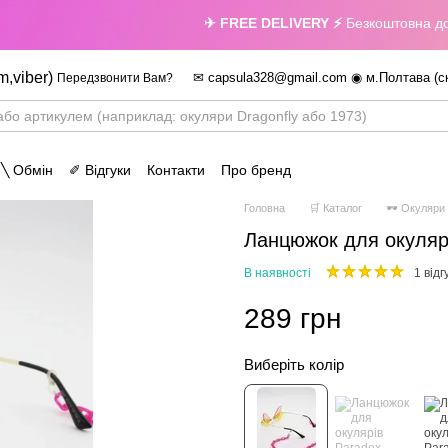
✈ FREE DELIVERY ⚡
Безкоштовна достав
m,viber)
✉ capsula328@gmail.com ◉ м.Полтава (с
Передзвонити Вам?
 ╲ Обмін
✐ Відгуки
Контакти
Про бренд
Головна
🛒 Каталог
🕶 Окуляри
Ланцюжок для окуляр
В наявності
1 відг
289 грн
Виберіть колір