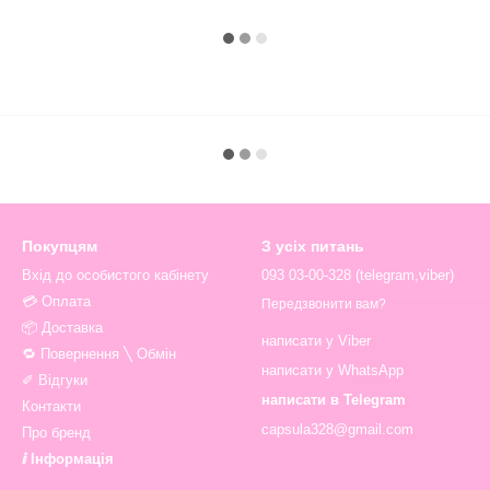
Покупцям
З усіх питань
Вхід до особистого кабінету
093 03-00-328 (telegram,viber)
💳 Оплата
Передзвонити вам?
📦 Доставка
написати у Viber
🔁 Повернення ╲ Обмін
написати у WhatsApp
✐ Відгуки
написати в Telegram
Контакти
capsula328@gmail.com
Про бренд
ⅈ Інформація