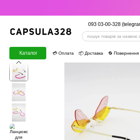
Перейти до основного контенту
093 03-00-328 (telegra
Каталог
💳 Оплата
📦 Доставка
🔁 Повернення
ⅈ Інформація