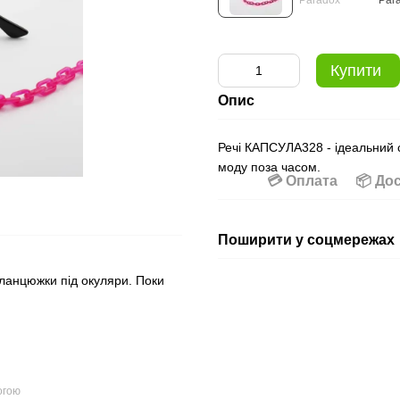
Купити
Опис
Речі КАПСУЛА328 - ідеальний с
моду поза часом.
💳 Оплата
📦 До
Поширити у соцмережах
 ланцюжки під окуляри. Поки
огою