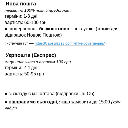
Нова пошта
тільки по 100% повній предоплаті
терміни: 1-3 дні
вартість: 60-130 грн
●
повернення -
безкоштовне
з послугою
(тільки для
відправок Новою Поштою)
(інструкція тут
⟶
https://capsula328.com/lehke-povernennia/
)
Укрпошта (Експрес)
якщо наложкою з авансом 100 грн
терміни: 2-4 дні
вартість: 50-95 грн
● зі складу в м.Полтава (відправки Пн-Сб)
●
відправимо
сьогодні
, якщо замовити до 15:00
(крім
неділі)