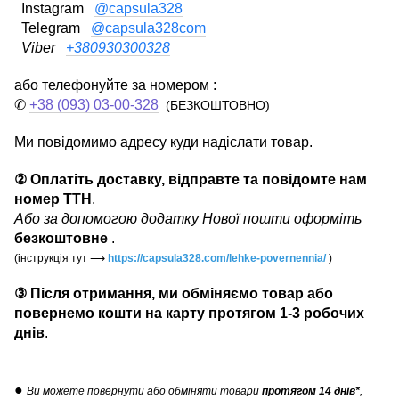
Instagram
@capsula328
Telegram
@capsula328com
Viber
+380930300328
або телефонуйте за номером :
✆
+38 (093) 03-00-328
(БЕЗКОШТОВНО)
Ми повідомимо адресу куди надіслати товар.
② Оплатіть доставку, відправте та повідомте нам
номер ТТН
.
Або за допомогою додатку Нової пошти оформіть
безкоштовне
.
(інструкція тут
⟶
https://capsula328.com/lehke-povernennia/
)
③ Після отримання, ми обміняємо товар або
повернемо кошти на карту протягом 1-3 робочих
днів
.
●
Ви можете повернути
або обміняти товари
протягом 14 днів*
,