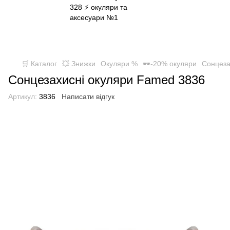
✈ FREE DELIVERY ⚡
Безкоштовна доставка по всій Україні
при замовленні від 800 грн
🛒 Каталог
💥 Знижки
Окуляри %
🕶-20% окуляри
Сонцеза
Сонцезахисні окуляри Famed 3836
Артикул:
3836
Написати відгук