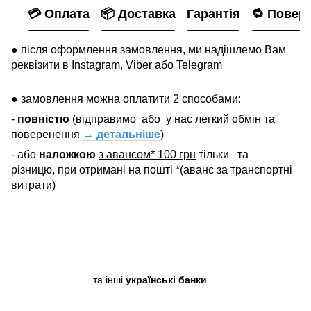
💳 Оплата
📦 Доставка
Гарантія
🔁 Повер
● після оформлення замовлення, ми надішлемо Вам
реквізити в Instagram, Viber або Telegram
● замовлення можна оплатити 2 способами:
-
повністю
(відправимо
або
у нас легкий обмін та
поверенення
→ детальніше
)
- або
наложкою
з авансом* 100 грн
тільки
та
різницю, при отримані на пошті *(аванс за транспортні
витрати)
та інші
українські банки